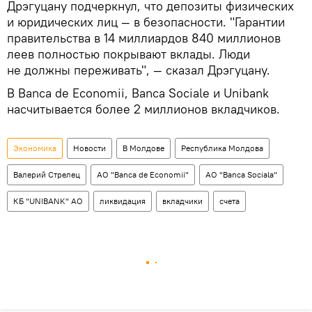
Дрэгуцану подчеркнул, что депозиты физических
и юридических лиц — в безопасности. "Гарантии
правительства в 14 миллиардов 840 миллионов
леев полностью покрывают вклады. Люди
не должны переживать", — сказал Дрэгуцану.
В Bаncа de Economii, Bаncа Sociale и Unibank
насчитывается более 2 миллионов вкладчиков.
Экономика
Новости
В Молдове
Республика Молдова
Валерий Стрелец
АО "Banca de Economii"
АО "Banca Sociala"
КБ "UNIBANK" АО
ликвидация
вкладчики
счета