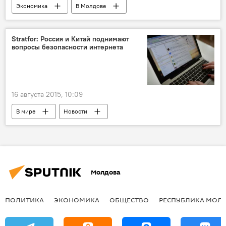
Экономика
В Молдове
Республика Молдова
курс валют
лей
доллар
евро
Stratfor: Россия и Китай поднимают
вопросы безопасности интернета
16 августа 2015, 10:09
В мире
Новости
Наука и технологии
Интернет
Безопасность
Россия
Китай
Молдова
ПОЛИТИКА
ЭКОНОМИКА
ОБЩЕСТВО
РЕСПУБЛИКА МОЛ