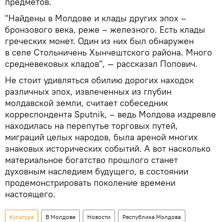
предметов.
"Найдены в Молдове и клады других эпох –
бронзового века, реже – железного. Есть клады
греческих монет. Один из них был обнаружен
в селе Стольничень Хынчештского района. Много
средневековых кладов", — рассказал Попович.
Не стоит удивляться обилию дорогих находок
различных эпох, извлеченных из глубин
молдавской земли, считает собеседник
корреспондента Sputnik, – ведь Молдова издревле
находилась на перепутье торговых путей,
миграций целых народов, была ареной многих
знаковых исторических событий. А вот насколько
материальное богатство прошлого станет
духовным наследием будущего, в состоянии
продемонстрировать поколение времени
настоящего.
Культура
В Молдове
Новости
Республика Молдова