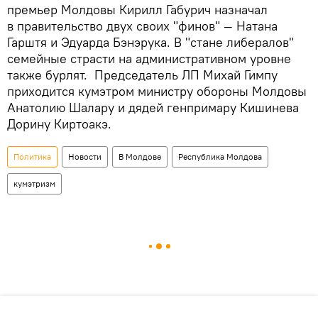
премьер Молдовы Кирилл Габурич назначал
в правительство двух своих "финов" — Натана
Гарштя и Эдуарда Бэнэрука. В "стане либералов"
семейные страсти на административном уровне
также бурлят. Председатель ЛП Михай Гимпу
приходится кумэтром министру обороны Молдовы
Анатолию Шалару и дядей генпримару Кишинева
Дорину Киртоакэ.
Политика
Новости
В Молдове
Республика Молдова
кумэтризм