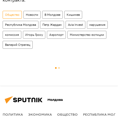
Общество
Новости
В Молдове
Кишинев
Республика Молдова
Петр Жардан
Avia Invest
нарушения
комиссия
Игорь Гросу
Аэропорт
Министерство юстиции
Валерий Стрелец
Молдова
ПОЛИТИКА
ЭКОНОМИКА
ОБЩЕСТВО
РЕСПУБЛИКА МОЛ