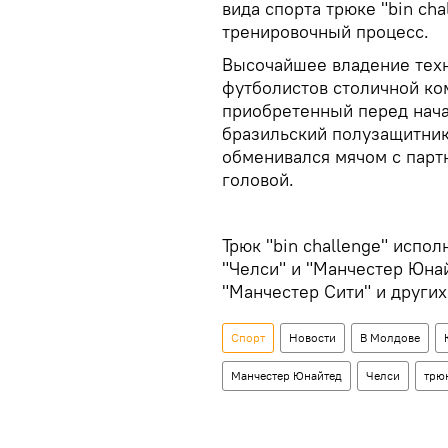
вида спорта трюке "bin cha
тренировочный процесс.
Высочайшее владение тех
футболистов столичной ко
приобретенный перед нача
бразильский полузащитник
обменивался мячом с парт
головой.
Трюк "bin challenge" испо
"Челси" и "Манчестер Юнай
"Манчестер Сити" и других
Спорт
Новости
В Молдове
Манчестер Юнайтед
Челси
трю