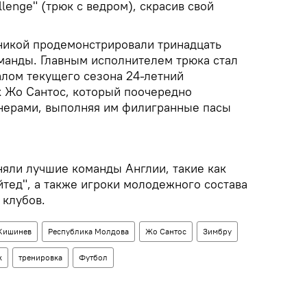
llenge" (трюк с ведром), скрасив свой
никой продемонстрировали тринадцать
манды. Главным исполнителем трюка стал
лом текущего сезона 24-летний
 Жо Сантос, который поочередно
нерами, выполняя им филигранные пасы
лняли лучшие команды Англии, такие как
тед", а также игроки молодежного состава
 клубов.
Кишинев
Республика Молдова
Жо Сантос
Зимбру
к
тренировка
Футбол