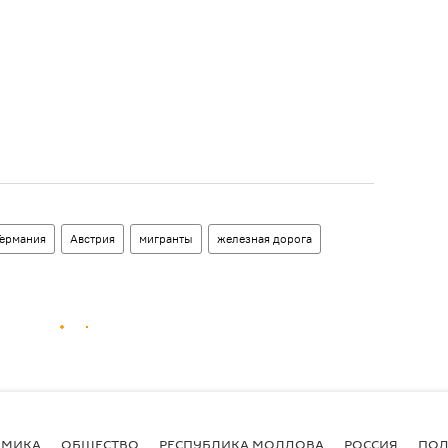
Германия
Австрия
мигранты
железная дорога
ОМИКА
ОБЩЕСТВО
РЕСПУБЛИКА МОЛДОВА
РОССИЯ
ПОД