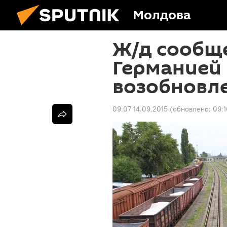
Молдова
Ж/д сообщ
Германией 
возобновл
09:07 14.09.2015
(обновлено:
09:1