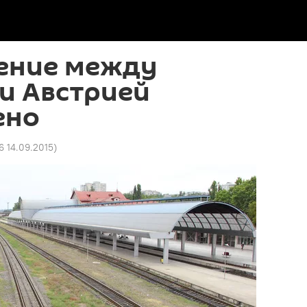
ение между
и Австрией
ено
6 14.09.2015
)