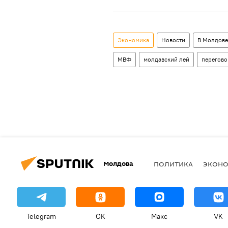
Экономика
Новости
В Молдове
МВФ
молдавский лей
перегов
Молдова
ПОЛИТИКА
ЭКОН
Telegram
OK
Макс
VK