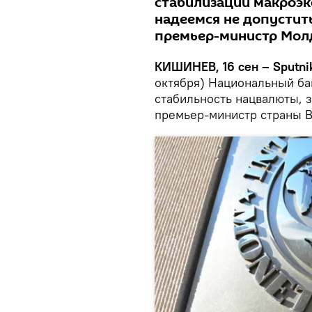
стабилизации макроэк
надеемся не допустить
премьер-министр Мол
КИШИНЕВ, 16 сен – Sputni
октября) Национальный б
стабильность нацвалюты, з
премьер-министр страны 