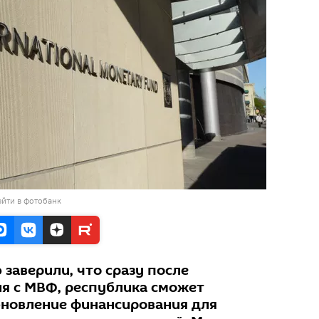
йти в фотобанк
заверили, что сразу после
я с МВФ, республика сможет
бновление финансирования для