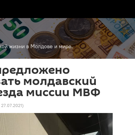
кой жизни в Молдове и мире.
предложено
ать молдавский
езда миссии МВФ
9 27.07.2021
)