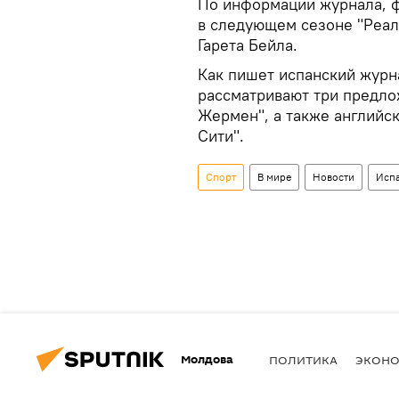
По информации журнала, фу
в следующем сезоне "Реал"
Гарета Бейла.
Как пишет испанский журна
рассматривают три предло
Жермен", а также английс
Сити".
Спорт
В мире
Новости
Исп
Молдова
ПОЛИТИКА
ЭКОН