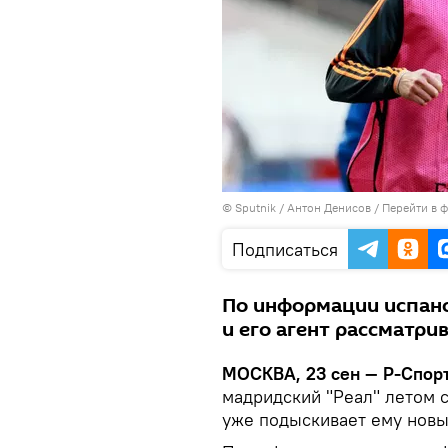
© Sputnik / Антон Денисов
/
Перейти в 
Подписаться
По информации испанс
и его агент рассматри
МОСКВА, 23 сен — Р-Спор
мадридский "Реал" летом 
уже подыскивает ему новы