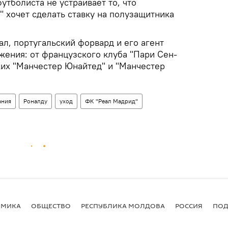
тболиста не устраивает то, что
 хочет сделать ставку на полузащитника
л, португальский форвард и его агент
жения: от французского клуба "Пари Сен-
ких "Манчестер Юнайтед" и "Манчестер
ания
Роналду
уход
ФК "Реал Мадрид"
ОМИКА
ОБЩЕСТВО
РЕСПУБЛИКА МОЛДОВА
РОССИЯ
ПОД