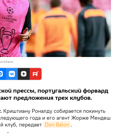
фотобанк
кой прессы, португальский форвард
вают предложения трех клубов.
т.
Криштиану Роналду собирается покинуть
следующего года и его агент Жорже Мендеш
й клуб, передает
Don Balon
.