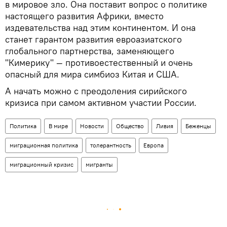
в мировое зло. Она поставит вопрос о политике
настоящего развития Африки, вместо
издевательства над этим континентом. И она
станет гарантом развития евроазиатского
глобального партнерства, заменяющего
"Кимерику" — противоестественный и очень
опасный для мира симбиоз Китая и США.
А начать можно с преодоления сирийского
кризиса при самом активном участии России.
Политика
В мире
Новости
Общество
Ливия
Беженцы
миграционная политика
толерантность
Европа
миграционный кризис
мигранты