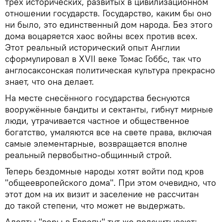
трёх исторических, развитых в цивилизационном
отношении государств. Государство, каким бы оно
ни было, это единственный дом народа. Без этого
дома воцаряется хаос войны всех против всех.
Этот реальный исторический опыт Англии
сформулировал в XVII веке Томас Гоббс, так что
англосаксонская политическая культура прекрасно
знает, что она делает.
На месте снесённого государства беснуются
вооружённые бандиты и сектанты, гибнут мирные
люди, утрачивается частное и общественное
богатство, умаляются все на свете права, включая
самые элементарные, возвращается вполне
реальный первобытно-общинный строй.
Теперь бездомные народы хотят войти под кров
"общеевропейского дома". При этом очевидно, что
этот дом на их визит и заселение не рассчитан
до такой степени, что может не выдержать.
Адепты "веры в Европу" тут же подсчитывают: