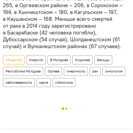
265, в Оргеевском районе – 206, в Сорокском –
194, в Хынчештском – 180, в Кагульском – 197,
в Каушанском – 168. Меньше всего смертей
от рака в 2014 году зарегистрировано
в Басарабаске (42 человека погибли),
Дубоссарском (54 случая), Шолданештском (61
случай) и Вулканештском районах (67 случаев).
Общество
Новости
В Молдове
Кишинев
Бельцы
Республика Молдова
Оргеев
смертность
рак
онкология
заболеваемость
карта
статистика