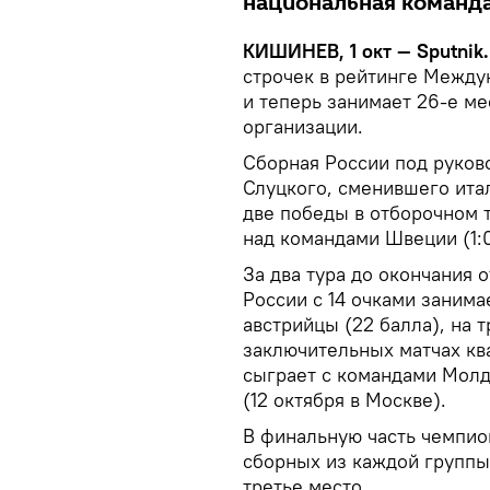
национальная команда
КИШИНЕВ, 1 окт — Sputnik.
строчек в рейтинге Межд
и теперь занимает 26-е м
организации.
Сборная России под руков
Слуцкого, сменившего ита
две победы в отборочном 
над командами Швеции (1:0
За два тура до окончания 
России с 14 очками занима
австрийцы (22 балла), на т
заключительных матчах кв
сыграет с командами Молд
(12 октября в Москве).
В финальную часть чемпио
сборных из каждой группы
третье место.