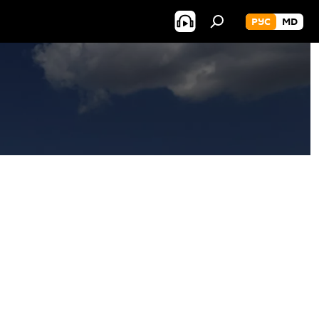
РУС
MD