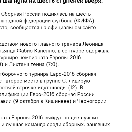
 шагнула на шесть ступенек вверх.
Сборная России поднялась на шесть
ународной федерации футбола (ФИФА)
есто, сообщается на официальном сайте
одством нового главного тренера Леонида
льянца Фабио Капелло, в сентябре одержала
турнире чемпионата Европы-2016
) и Лихтенштейна (7:0).
отборочного турнира Евро-2016 сборная
ет второе место в группе G, лидируют
ретьей строчке идут шведы (12). В
алификации Евро-2016 сборная России
авии (9 октября в Кишиневе) и Черногории
ната Европы-2016 выйдут по две лучших
 и лучшая команда среди сборных, занявших