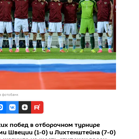
в фотобанк
ких побед в отборочном турнире
и Швеции (1-0) и Лихтенштейна (7-0)