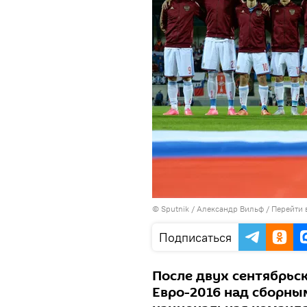
© Sputnik / Александр Вильф
/
Перейти 
Подписаться
После двух сентябрьс
Евро-2016 над сборным