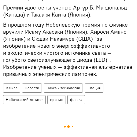
Премии удостоены ученые Артур Б. Макдональд
(Канада) и Такааки Каита (Япония).
В прошлом году Нобелевскую премия по физике
вручили Исаму Акасаки (Япония), Хироси Амано
(Япония) и Сюдзи Накамуре (США) "за
изобретение нового энергоэффективного
и экологически чистого источника света —
голубого светоизлучающего диода (LED)".
Изобретение ученых — эффективная альтернатива
привычных электрических лампочек.
В мире
Новости
Наука и технологии
Швеция
Нобелевский комитет
премия
физика