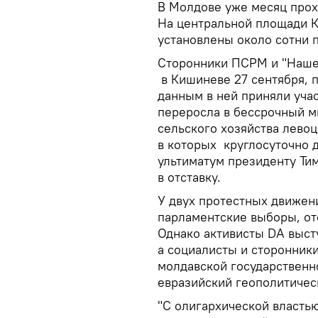
В Молдове уже месяц прох
На центральной площади К
установлены около сотни 
Сторонники ПСРМ и "Нашей
в Кишиневе 27 сентября, 
данным в ней приняли учас
переросла в бессрочный ми
сельского хозяйства лево
в которых круглосуточно 
ультиматум президенту Ти
в отставку.
У двух протестных движен
парламентские выборы, отс
Однако активисты DA выст
а социалисты и сторонник
молдавской государственно
евразийский геополитичес
"С олигархической властью