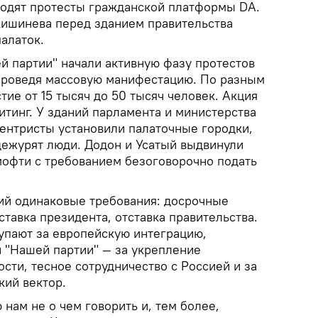
одят протесты гражданской платформы DA.
ишинева перед зданием правительства
палаток.
 партии" начали активную фазу протестов
проведя массовую манифестацию. По разным
тие от 15 тысяч до 50 тысяч человек. Акция
тинг. У зданий парламента и министерства
центристы установили палаточные городки,
дежурят люди. Додон и Усатый выдвинули
мофти с требованием безоговорочно подать
ий одинаковые требования: досрочные
тавка президента, отставка правительства.
упают за европейскую интеграцию,
и "Нашей партии" — за укрепление
сти, тесное сотрудничество с Россией и за
кий вектор.
 нам не о чем говорить и, тем более,