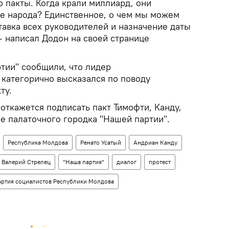
о пакты. Когда крали миллиард, они
е народа? Единственное, о чем мы можем
ставка всех руководителей и назначение даты
— написал Додон на своей странице
тии" сообщили, что лидер
категорично высказался по поводу
ту.
 откажется подписать пакт Тимофти, Канду,
бе палаточного городка "Нашей партии".
Республика Молдова
Ренато Усатый
Андриан Канду
Валерий Стрелец
"Наша партия"
диалог
протест
артия социалистов Республики Молдова