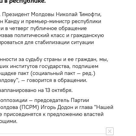
и в республике.
.
Президент Молдовы Николай Тимофти,
н Канду и премьер-министр республики
и в четверг публичное обращение
извав политический класс и гражданскую
роваться для стабилизации ситуации
енности за судьбу страны и ее граждан, мы,
ших институтов государства, подпишем
щадке пакт (социальный пакт — ред.)
олдову", — говорится в обращении.
апланировано на 13 октября.
 оппозиции — председатель Партии
олдова (ПСРМ) Игорь Додон и глава "Нашей
не присоединятся к предложению властей
ующими.