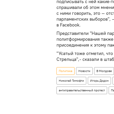
подписывать с ней какие-т
спрашивали об этом мнени
с ними говорить, это — от
парламентских выборов", 
в Facebook.
Представители "Нашей пар
политформирования также 
присоединения к этому пак
"Усатый тоже отметил, что
Стрельца",- сказали в шта
Политика
Новости
В Молдове
Николай Тимофти
Игорь Додон
антиправительственный протест
П