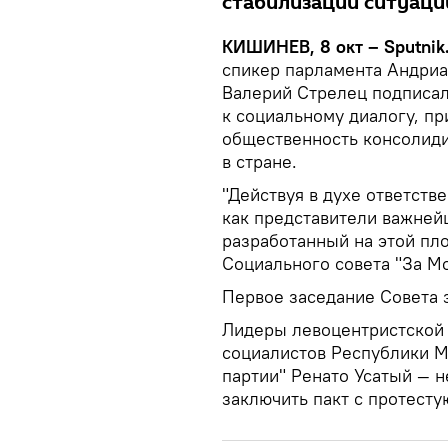
стабилизации ситуаци
КИШИНЕВ, 8 окт – Sputnik
спикер парламента Андриа
Валерий Стрелец подписал
к социальному диалогу, пр
общественность консолиди
в стране.
"Действуя в духе ответств
как представители важней
разработанный на этой пло
Социального совета "За М
Первое заседание Совета з
Лидеры левоцентристской
социалистов Республики М
партии" Ренато Усатый — 
заключить пакт с протест