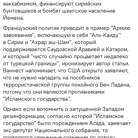
вакхабизмом, финансируют сирийских
бунтовщиков и бомбят шиитское население
Йемена.
Французский политик приводит в пример "Армию
завоевания", включающую в себя "Аль-Каиду"
в Сирии и "Ахрар аш-Шам", который
поддерживается Саудовской Аравией и Катаром,
и который "чисто случайно процветает недалеко
от турецкой границы", иронизирует автор статьи.
Ваннест напоминает, что США открыто заявляют,
что не нужно нападать на пособников
террористической группы покойного Бен Ладена,
потому что они являются противниками
"Исламского государства".
Однако если вспомнить о запущенной Западом
дезинформации, согласно которой "Исламское
государство" было порождением Асада, замечает
экс-депутат Национального собрания, то
появляются серьезные сомнения по поводу