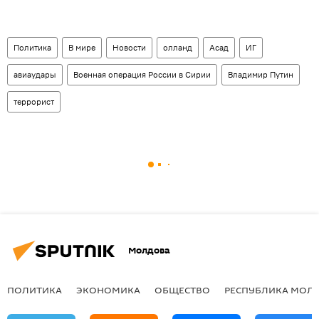
Политика
В мире
Новости
олланд
Асад
ИГ
авиаудары
Военная операция России в Сирии
Владимир Путин
террорист
Молдова
ПОЛИТИКА
ЭКОНОМИКА
ОБЩЕСТВО
РЕСПУБЛИКА МОЛ