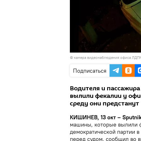
© камера видеонаблюдения офиса ЛДП
Подписаться
Водителя и пассажира
вылили фекалии у офи
среду они предстанут
КИШИНЕВ, 13 окт – Sputnik
машины, которые вылили 
демократической партии в 
перед судом, сообщил во в