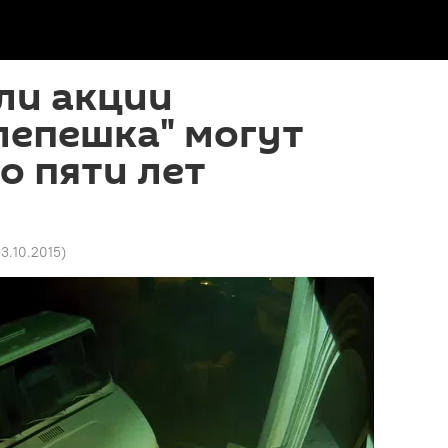
ли акции
лепешка" могут
о пяти лет
13.10.2015
)