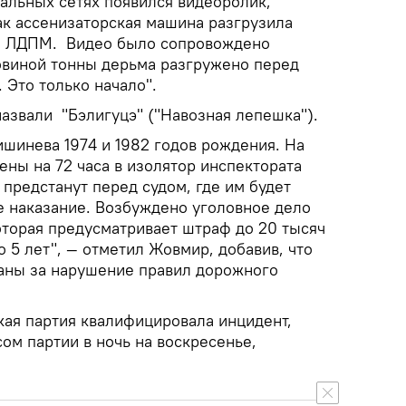
иальных сетях появился видеоролик,
ак ассенизаторская машина разгрузила
а ЛДПМ. Видео было сопровождено
овиной тонны дерьма разгружено перед
Это только начало".
азвали "Бэлигуцэ" ("Навозная лепешка").
шинева 1974 и 1982 годов рождения. На
ны на 72 часа в изолятор инспектората
предстанут перед судом, где им будет
 наказание. Возбуждено уголовное дело
которая предусматривает штраф до 20 тысяч
 5 лет", — отметил Жовмир, добавив, что
аны за нарушение правил дорожного
ая партия квалифицировала инцидент,
м партии в ночь на воскресенье,