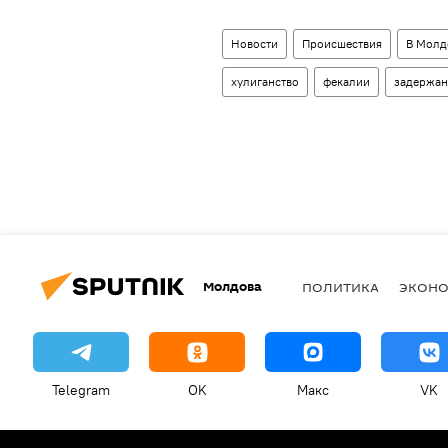
Новости
Происшествия
В Молд
хулиганство
фекалии
задержа
Молдова
ПОЛИТИКА
ЭКОН
Telegram
OK
Макс
VK