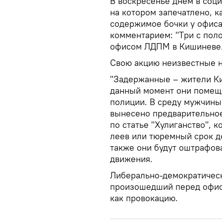
В воскресенье днем в соц
на котором запечатлено, к
содержимое бочки у офис
комментарием: "Tри с пол
офисом ЛДПМ в Кишиневе. 
Свою акцию неизвестные н
"Задержанные – жители Ки
данный момент они помеще
полиции. В среду мужчины 
вынесено предварительное
по статье "Хулиганство", 
леев или тюремный срок до
также они будут оштрафов
движения.
Либерально-демократическ
произошедший перед офисо
как провокацию.