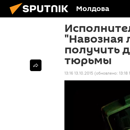
Молдова
Исполните
"Навозная 
получить д
тюрьмы
13:16 13.10.2015
(обновлено:
13:18 