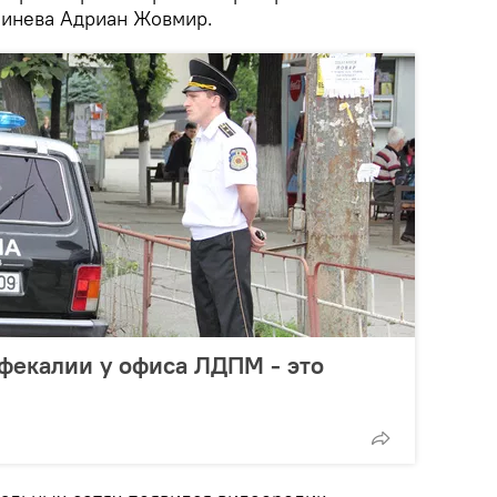
шинева Адриан Жовмир.
фекалии у офиса ЛДПМ - это