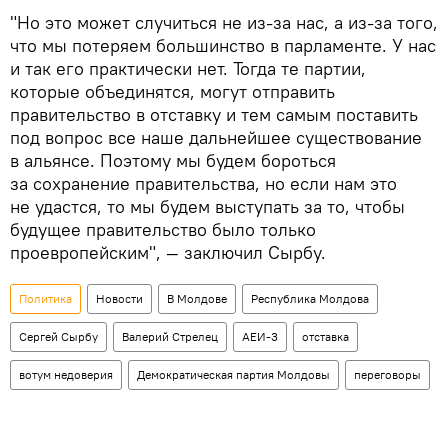
"Но это может случиться не из-за нас, а из-за того,
что мы потеряем большинство в парламенте. У нас
и так его практически нет. Тогда те партии,
которые объединятся, могут отправить
правительство в отставку и тем самым поставить
под вопрос все наше дальнейшее существование
в альянсе. Поэтому мы будем бороться
за сохранение правительства, но если нам это
не удастся, то мы будем выступать за то, чтобы
будущее правительство было только
проевропейским", — заключил Сырбу.
Политика
Новости
В Молдове
Республика Молдова
Сергей Сырбу
Валерий Стрелец
АЕИ-3
отставка
вотум недоверия
Демократическая партия Молдовы
переговоры