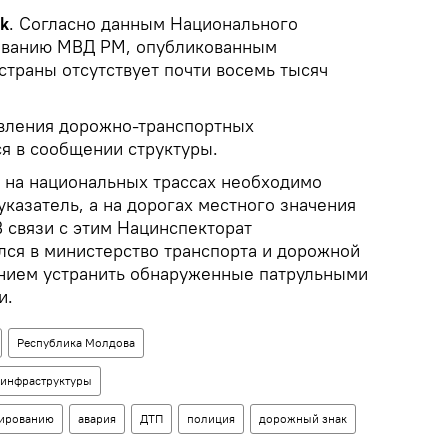
k
. Согласно данным Национального
рованию МВД РМ, опубликованным
 страны отсутствует почти восемь тысяч
явления дорожно-транспортных
ся в сообщении структуры.
 на национальных трассах необходимо
указатель, а на дорогах местного значения
В связи с этим Нацинспекторат
лся в министерство транспорта и дорожной
анием устранить обнаруженные патрульными
и.
Республика Молдова
 инфраструктуры
лированию
авария
ДТП
полиция
дорожный знак