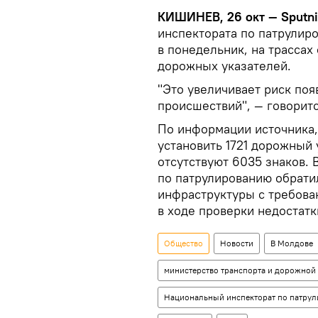
КИШИНЕВ, 26 окт — Sputni
инспектората по патрули
в понедельник, на трассах
дорожных указателей.
"Это увеличивает риск по
происшествий", — говорит
По информации источника,
установить 1721 дорожный 
отсутствуют 6035 знаков. 
по патрулированию обрати
инфраструктуры с требов
в ходе проверки недостатк
Общество
Новости
В Молдове
министерство транспорта и дорожной
Национальный инспекторат по патру