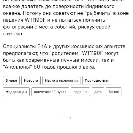
все-же долететь до поверхности Индийского
океана. Потому они советуют не "рыбачить" в зоне
падения WT1190F и не пытаться получить
фотографии с места событий, рискуя своей
жизнью.
Специалисты ЕКА и других космических агентств
предполагают, что "родителем" WT1190F могут
быть как современные лунные миссии, так и
"Аполлоны" 60 годов прошлого века.
В мире
Новости
Наука и технологии
Происшествия
Нидерланды
космический мусор
падение
дата
Земля