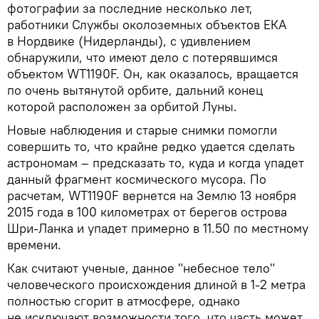
фотографии за последние несколько лет,
работники Службы околоземных объектов ЕКА
в Нордвике (Нидерланды), с удивлением
обнаружили, что имеют дело с потерявшимся
объектом WT1190F. Он, как оказалось, вращается
по очень вытянутой орбите, дальний конец
которой расположен за орбитой Луны.
Новые наблюдения и старые снимки помогли
совершить то, что крайне редко удается сделать
астрономам – предсказать то, куда и когда упадет
данный фрагмент космического мусора. По
расчетам, WT1190F вернется на Землю 13 ноября
2015 года в 100 километрах от берегов острова
Шри-Ланка и упадет примерно в 11.50 по местному
времени.
Как считают ученые, данное "небесное тело"
человеческого происхождения длиной в 1-2 метра
полностью сгорит в атмосфере, однако
не исключают возможности того, что часть может