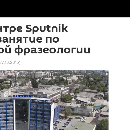
нтре Sputnik
занятие по
ой фразеологии
 27.10.2015
)