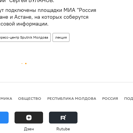
гий" Сергей БУЛАНОВ.
дут подключены площадки МИА "Россия
ане и Астане, на которых соберутся
ссовой информации.
пресс-центр Sputnik Молдова
лекция
ОМИКА
ОБЩЕСТВО
РЕСПУБЛИКА МОЛДОВА
РОССИЯ
ПОД
Дзен
Rutube