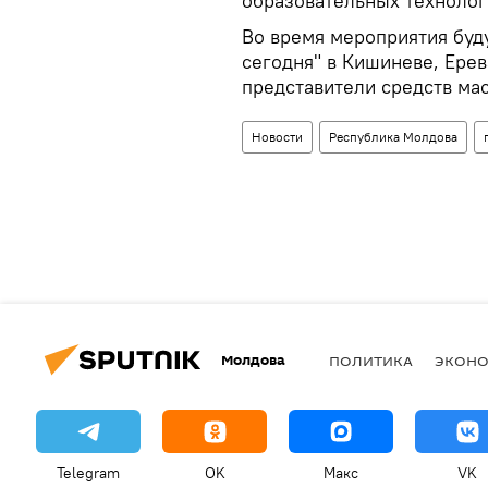
образовательных техноло
Во время мероприятия бу
сегодня" в Кишиневе, Ерев
представители средств ма
Новости
Республика Молдова
Молдова
ПОЛИТИКА
ЭКОН
Telegram
OK
Макс
VK