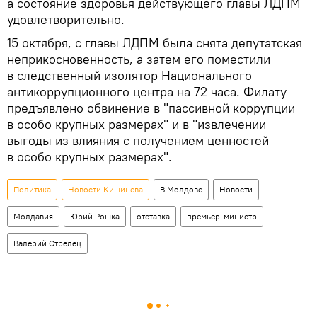
а состояние здоровья действующего главы ЛДПМ
удовлетворительно.
15 октября, с главы ЛДПМ была снята депутатская
неприкосновенность, а затем его поместили
в следственный изолятор Национального
антикоррупционного центра на 72 часа. Филату
предъявлено обвинение в "пассивной коррупции
в особо крупных размерах" и в "извлечении
выгоды из влияния с получением ценностей
в особо крупных размерах".
Политика
Новости Кишинева
В Молдове
Новости
Молдавия
Юрий Рошка
отставка
премьер-министр
Валерий Стрелец