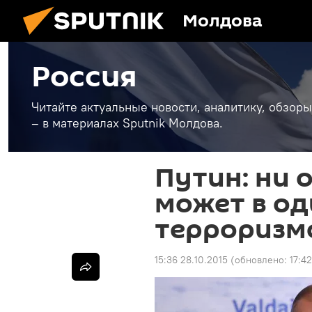
Молдова
Россия
Читайте актуальные новости, аналитику, обзоры
– в материалах Sputnik Молдова.
Путин: ни 
может в од
терроризм
15:36 28.10.2015
(обновлено:
17:4