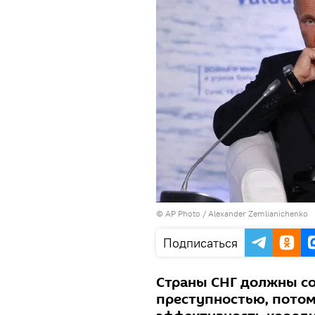
© AP Photo / Alexander Zemlianichenko
Подписаться
Страны СНГ должны со
преступностью, потом