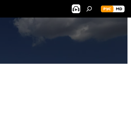
РУС
MD