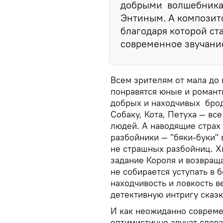
добрыми волшебника
Энтиным. А композито
благодаря которой ст
современное звучани
Всем зрителям от мала до 
понравятся юные и романт
добрых и находчивых брод
Собаку, Кота, Петуха — вс
людей. А наводящие страх
разбойники — "бяки-буки" 
не страшных разбойниц. Х
задание Короля и возвращ
не собирается уступать в 
находчивость и ловкость 
детективную интригу сказк
И как неожиданно современ
оптимистично звучат слова