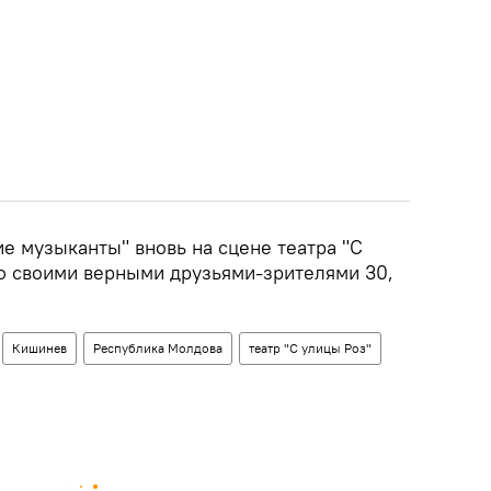
ие музыканты"
вновь на сцене театра "С
со своими верными друзьями-зрителями
30,
Кишинев
Республика Молдова
театр "С улицы Роз"