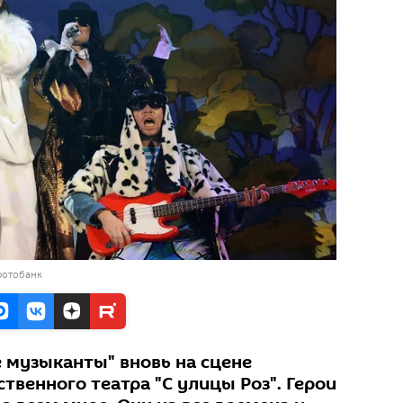
фотобанк
музыканты" вновь на сцене
венного театра "С улицы Роз". Герои