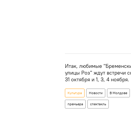
Итак, любимые
"Бременск
улицы Роз" ждут встречи 
31 октября и 1, 3, 4 ноября.
Культура
Новости
В Молдове
премьера
спектакль