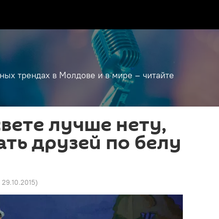
дных трендах в Молдове и в мире – читайте
свете лучше нету,
ать друзей по белу
 29.10.2015
)