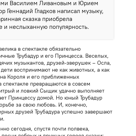
ми Василием Ливановым и Юрием
р Геннадий Гладков написал музыку,
аринная сказка приобрела
е и неслыханную популярность.
велика в спектакле обязательно
ичные Трубадур и его Принцесса. Веселых,
ячих музыкантов, друзей-зверушек – Осла,
е дети воспринимают не как животных, а как
 на Короля и его приближенных
в спектакле превращаются в совсем
итрый и ловкий Сыщик удачно выполняет
ает Принцессу домой. Но юный Трубадур
борьбе за свою любовь. И, конечно,
верных друзей Трубадура успешно завершают
и.
но сегодня, спустя почти полвека,
 песни добрых и дружных героев сказки: