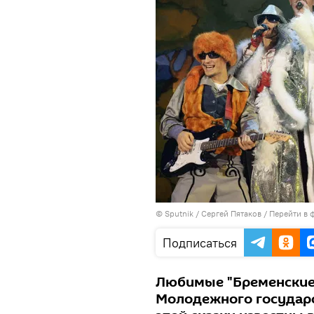
© Sputnik / Сергей Пятаков
/
Перейти в 
Подписаться
Любимые "Бременские 
Молодежного государст