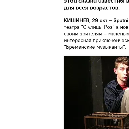
этой сказки известны в
для всех возрастов.
КИШИНЕВ, 29 окт – Sputni
театра "С улицы Роз"
в но
своим зрителям – маленьк
интересная приключенчес
"Бременские музыканты".