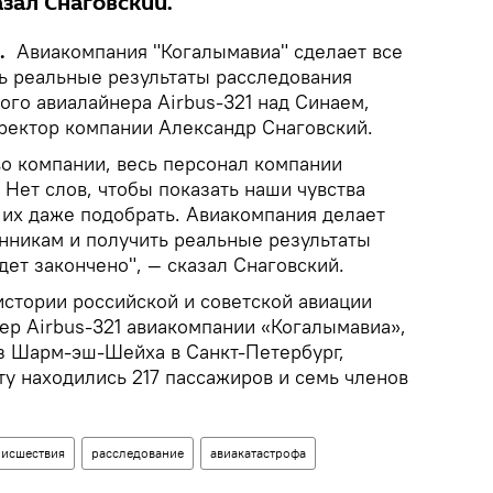
азал Снаговский.
.
Авиакомпания "Когалымавиа" сделает все
ь реальные результаты расследования
ого авиалайнера Airbus-321 над Синаем,
ректор компании Александр Снаговский.
во компании, весь персонал компании
Нет слов, чтобы показать наши чувства
 их даже подобрать. Авиакомпания делает
енникам и получить реальные результаты
дет закончено", — сказал Снаговский.
истории российской и советской авиации
ер Airbus-321 авиакомпании «Когалымавиа»,
из Шарм-эш-Шейха в Санкт-Петербург,
ту находились 217 пассажиров и семь членов
исшествия
расследование
авиакатастрофа