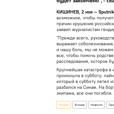
будет закончено", - ск
КИШИНЕВ, 2 ноя — Sputnik
возможное, чтобы получит
причин крушения российск
заявил журналистам генди
"Прежде всего, руководст
выражает соболезнования. 
и нашу боль, мы не можем
все, чтобы помочь родств
расследования, которое бу
Крупнейшая катастрофа в 
произошла в субботу: лайн
который в субботу летел 
разбился на Синае. На бор
экипажа, все они погибли.
Россия
В мире
Новости
Про