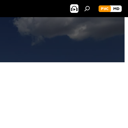
РУС
MD