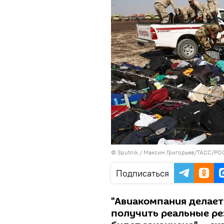
© Sputnik / Максим Григорьев/ТАСС/PO
Подписаться
"Авиакомпания делает
получить реальные ре