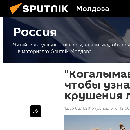
Молдова
Россия
Читайте актуальные новости, аналитику, обзоры
– в материалах Sputnik Молдова.
"Когалымав
чтобы узн
крушения 
12:55 02.11.2015
(обновлено:
12:56