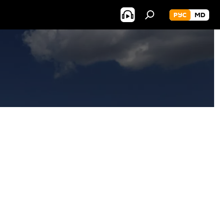
РУС
MD