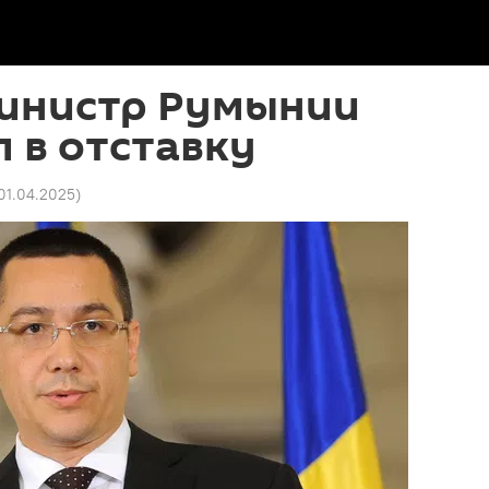
инистр Румынии
 в отставку
 01.04.2025
)