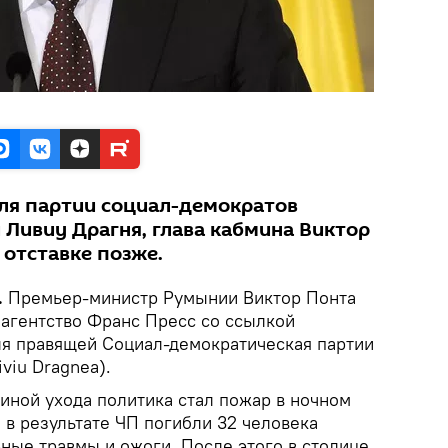
ля партии социал-демократов
 Ливиу Драгня, глава кабмина Виктор
 отставке позже.
.
Премьер-министр Румынии Виктор Понта
 агентство Франс Пресс со ссылкой
ля правящей Социал-демократическая партии
viu Dragnea).
иной ухода политика стал пожар в ночном
, в результате ЧП погибли 32 человека
ные травмы и ожоги. После этого в столице