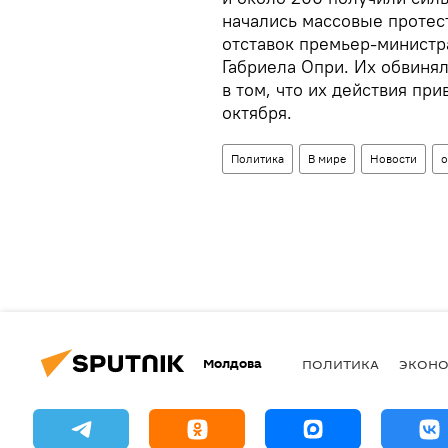
начались массовые протес
отставок премьер-министр
Габриела Опри. Их обвиня
в том, что их действия при
октября.
Политика
В мире
Новости
о
Молдова
ПОЛИТИКА
ЭКОН