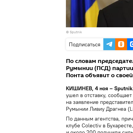
© Sputnik
Подписаться
По словам председате
Румынии (ПСД) партии
Понта объявит о своей
КИШИНЕВ, 4 ноя – Sputnik
ушел в отставку, сообщает
на заявление представите
Румынии Ливиу Драгнеа (Li
По данным агентства, прич
клубе Colectiv в Бухаресте
и около 200 получили силь