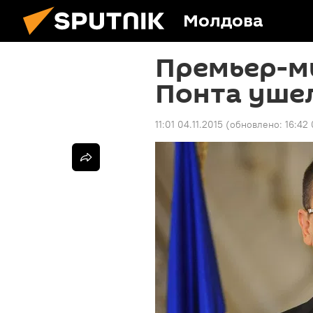
Молдова
Премьер-м
Понта ушел
11:01 04.11.2015
(обновлено:
16:42