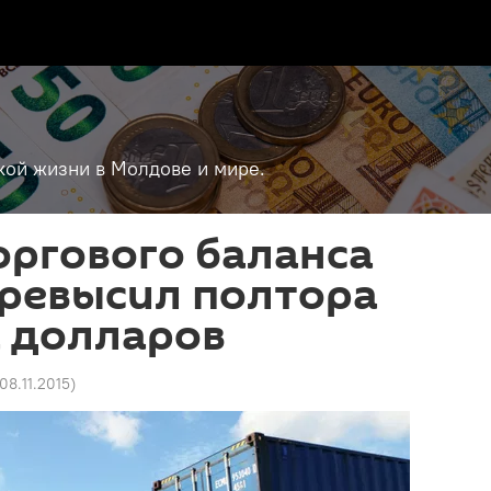
кой жизни в Молдове и мире.
оргового баланса
ревысил полтора
 долларов
 08.11.2015
)