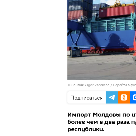
© Sputnik / Igor Zarembo
/
Перейти в фо
Подписаться
Импорт Молдовы по ит
более чем в два раза 
республики.