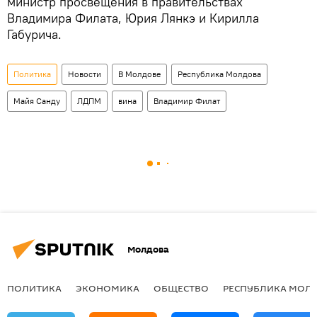
министр просвещения в правительствах
Владимира Филата, Юрия Лянкэ и Кирилла
Габурича.
Политика
Новости
В Молдове
Республика Молдова
Майя Санду
ЛДПМ
вина
Владимир Филат
Молдова
ПОЛИТИКА
ЭКОНОМИКА
ОБЩЕСТВО
РЕСПУБЛИКА МОЛ