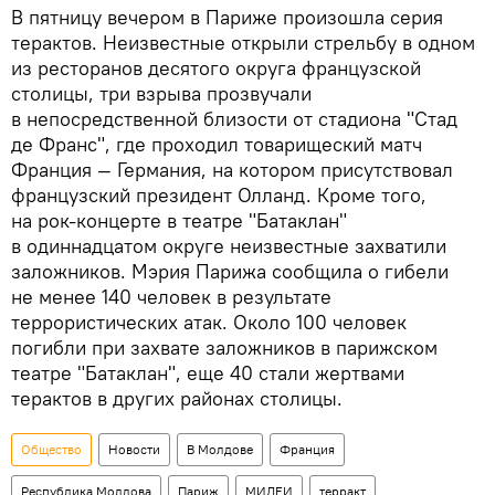
В пятницу вечером в Париже произошла серия
терактов. Неизвестные открыли стрельбу в одном
из ресторанов десятого округа французской
столицы, три взрыва прозвучали
в непосредственной близости от стадиона "Стад
де Франс", где проходил товарищеский матч
Франция — Германия, на котором присутствовал
французский президент Олланд. Кроме того,
на рок-концерте в театре "Батаклан"
в одиннадцатом округе неизвестные захватили
заложников. Мэрия Парижа сообщила о гибели
не менее 140 человек в результате
террористических атак. Около 100 человек
погибли при захвате заложников в парижском
театре "Батаклан", еще 40 стали жертвами
терактов в других районах столицы.
Общество
Новости
В Молдове
Франция
Республика Молдова
Париж
МИДЕИ
терракт