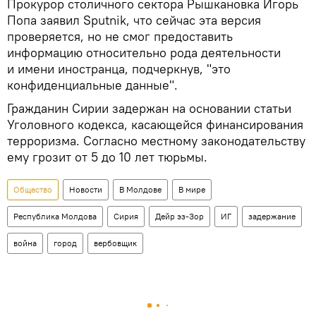
Прокурор столичного сектора Рышкановка Игорь
Попа заявил Sputnik, что сейчас эта версия
проверяется, но не смог предоставить
информацию относительно рода деятельности
и имени иностранца, подчеркнув, "это
конфиденциальные данные".
Гражданин Сирии задержан на основании статьи
Уголовного кодекса, касающейся финансирования
терроризма. Согласно местному законодательству
ему грозит от 5 до 10 лет тюрьмы.
Общество
Новости
В Молдове
В мире
Республика Молдова
Сирия
Дейр эз-Зор
ИГ
задержание
война
город
вербовщик