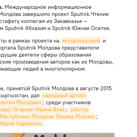
k.
Международное информационное
 Молдова завершило проект Sputnik.Чтения
стафету коллегам из Закавказья —
 Sputnik Абхазия и Sputnik Южная Осетия.
еты в рамках проекта на
молдоязычной
и
ортала Sputnik Молдова представители
ведущие деятели сферы образования
еские произведения авторов как из Молдовы,
ближающие людей в многополярном
е, принятой Sputnik Молдова в августе 2015
 Кыргызстан, дал
народный артист 
тантин Москович
; среди участников
ава) Гагаузии Ирина Влах
;
ректор 
 Республики Молдова Татьяна Млечко
;
ы Юрий Хармелин
.