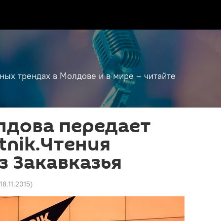
дных трендах в Молдове и в мире – читайте
лдова передает
tnik.Чтения
з Закавказья
18.11.2015
)