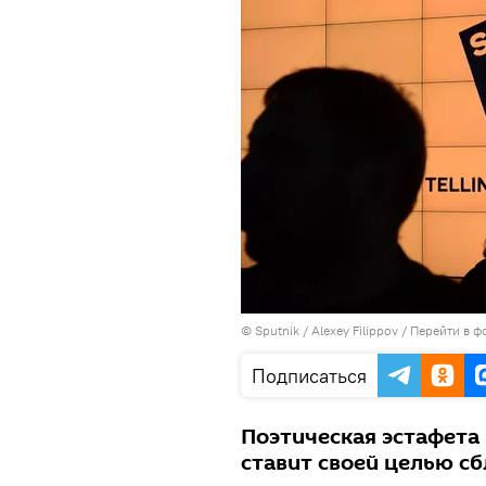
© Sputnik / Alexey Filippov
/
Перейти в ф
Подписаться
Поэтическая эстафета 
ставит своей целью с