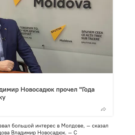
адимир Новосадюк прочел "Года
ку
звал большой интерес в Молдове, — сказал
дова Владимир Новосадюк. — С