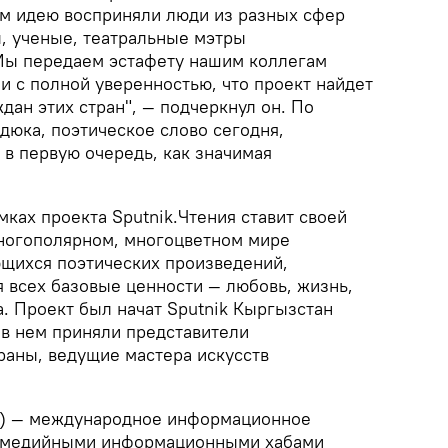
м идею восприняли люди из разных сфер
, ученые, театральные мэтры
Мы передаем эстафету нашим коллегам
и с полной уверенностью, что проект найдет
ждан этих стран", — подчеркнул он. По
юка, поэтическое слово сегодня,
, в первую очередь, как значимая
мках проекта Sputnik.Чтения ставит своей
ногополярном, многоцветном мире
щихся поэтических произведений,
 всех базовые ценности — любовь, жизнь,
. Проект был начат Sputnik Кыргызстан
е в нем приняли представители
раны, ведущие мастера искусств
) — международное информационное
ьтимедийными информационными хабами