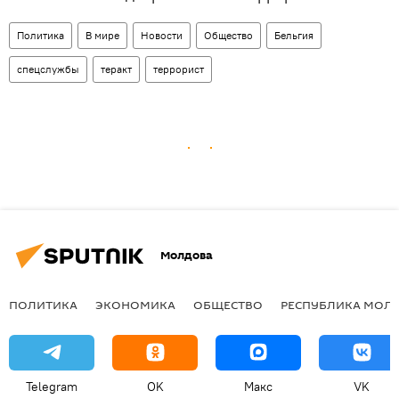
Политика
В мире
Новости
Общество
Бельгия
спецслужбы
теракт
террорист
Молдова
ПОЛИТИКА
ЭКОНОМИКА
ОБЩЕСТВО
РЕСПУБЛИКА МОЛ
Telegram
OK
Макс
VK