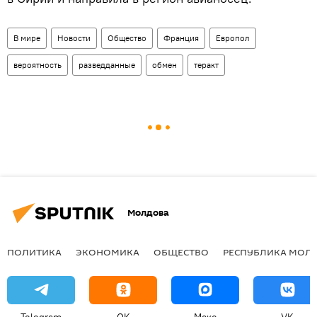
В мире
Новости
Общество
Франция
Европол
вероятность
разведданные
обмен
теракт
Молдова
ПОЛИТИКА
ЭКОНОМИКА
ОБЩЕСТВО
РЕСПУБЛИКА МОЛ
Telegram
OK
Макс
VK