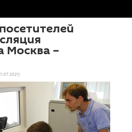
посетителей
нсляция
 Москва –
21.07.2021
)