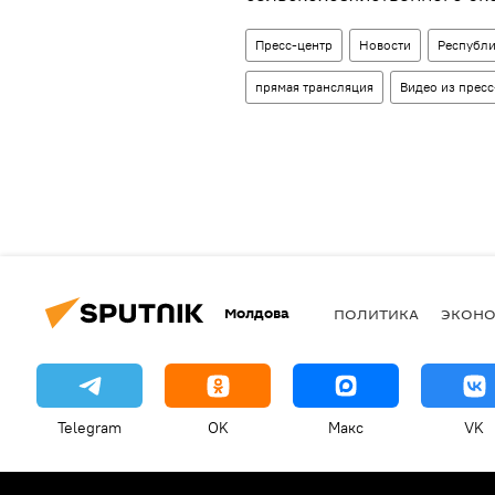
Пресс-центр
Новости
Республ
прямая трансляция
Видео из пресс
Молдова
ПОЛИТИКА
ЭКОН
Telegram
OK
Макс
VK