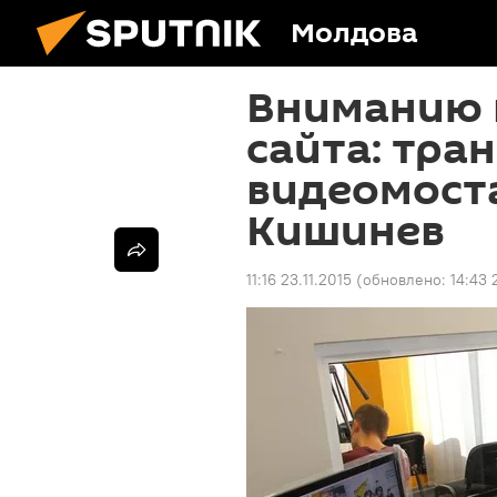
Молдова
Вниманию 
сайта: тра
видеомоста
Кишинев
11:16 23.11.2015
(обновлено:
14:43 