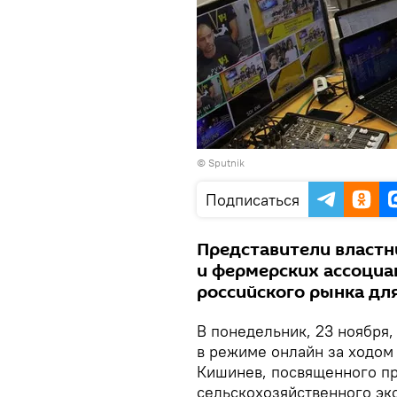
© Sputnik
Подписаться
Представители властн
и фермерских ассоциа
российского рынка дл
В понедельник, 23 ноября,
в режиме онлайн за ходом
Кишинев, посвященного п
сельскохозяйственного эк