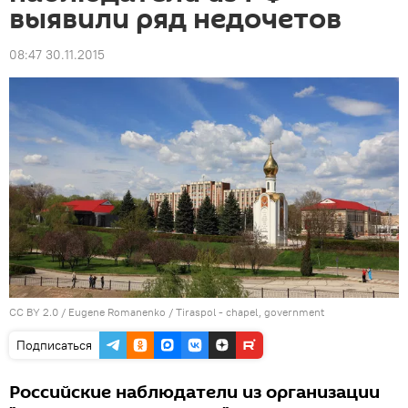
выявили ряд недочетов
08:47 30.11.2015
CC BY 2.0
/
Eugene Romanenko
/
Tiraspol - chapel, government
Подписаться
Российские наблюдатели из организации