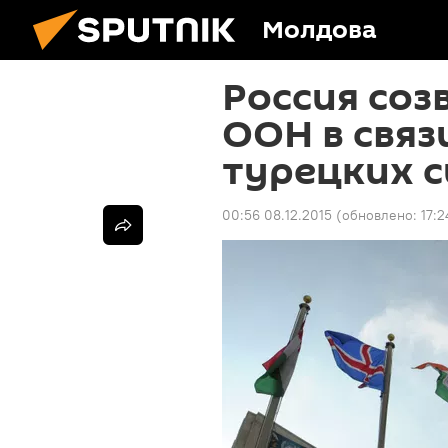
Молдова
Россия соз
ООН в связ
турецких с
00:56 08.12.2015
(обновлено:
17:2