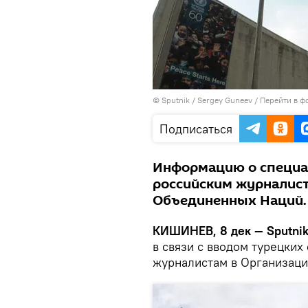
© Sputnik / Sergey Guneev
/
Перейти в ф
Подписаться
Информацию о специа
российским журналист
Объединенных Наций.
КИШИНЕВ, 8 дек — Sputni
в связи с вводом турецких
журналистам в Организац