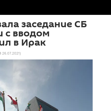
вала заседание СБ
и с вводом
ил в Ирак
4 26.07.2021
)