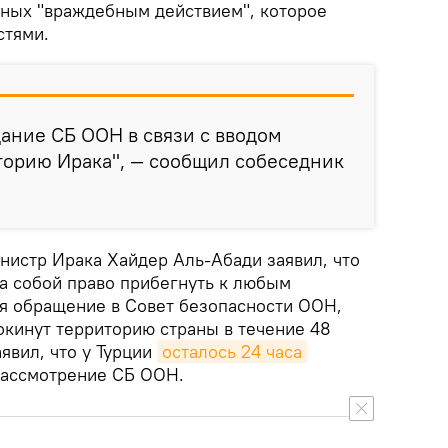
нных "враждебным действием", которое
стями.
дание СБ ООН в связи с вводом
торию Ирака", — сообщил собеседник
нистр Ирака Хайдер Аль-Абади заявил, что
за собой право прибегнуть к любым
я обращение в Совет безопасности ООН,
окинут территорию страны в течение 48
аявил, что у Турции
осталось 24 часа
рассмотрение СБ ООН.