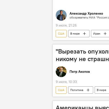
Александр Хроленко
обозреватель МИА "Россия с
9 июля, 21:26
США
В мире
Иран
"Вырезать опухол
никому не страш
Петр Акопов
9 июля, 10:33
США
Политика
В мире
Американцы выясн