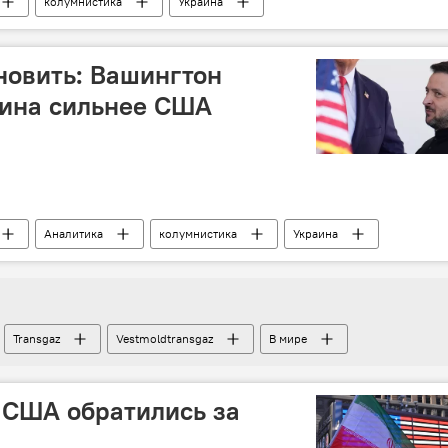
колумнистика
Украина
новить: Вашингтон
аина сильнее США
Аналитика
колумнистика
Украина
Transgaz
Vestmoldtransgaz
В мире
 США обратились за