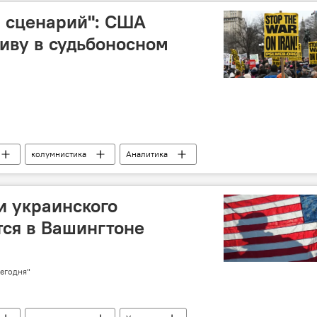
 сценарий": США
иву в судьбоносном
колумнистика
Аналитика
и украинского
тся в Вашингтоне
егодня"