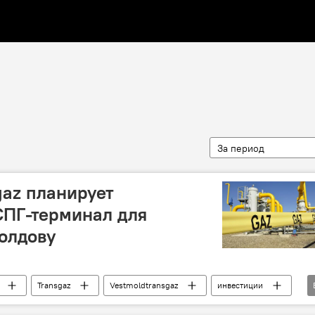
За период
az планирует
СПГ-терминал для
Молдову
Transgaz
Vestmoldtransgaz
инвестиции
поставки
Молдова