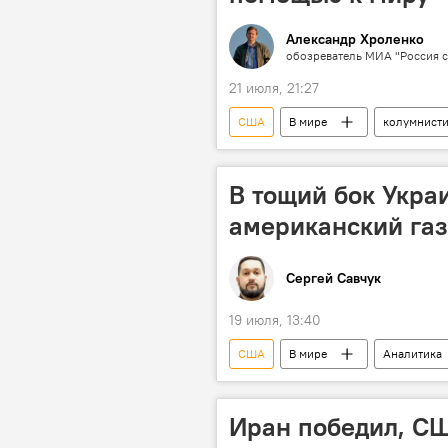
Александр Хроленко
обозреватель МИА "Россия с
21 июля, 21:27
США
В мире
колумнисти
В тощий бок Укра
американский га
Сергей Савчук
19 июля, 13:40
США
В мире
Аналитика
Иран победил, СШ