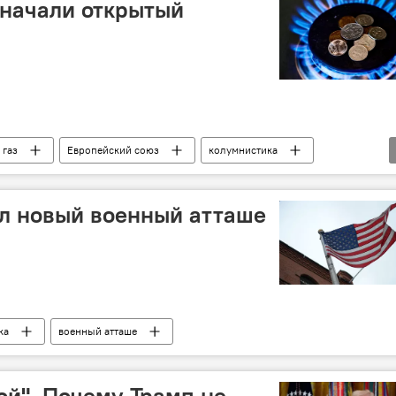
 начали открытый
 газ
Европейский союз
колумнистика
л новый военный атташе
ка
военный атташе
ой". Почему Трамп не