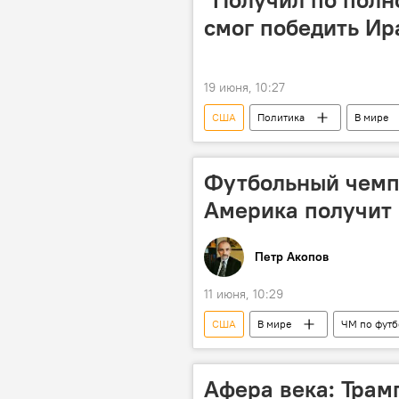
смог победить Ир
19 июня, 10:27
США
Политика
В мире
Футбольный чемп
Америка получит
Петр Акопов
11 июня, 10:29
США
В мире
ЧМ по футб
Афера века: Трам