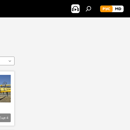
РУС
MD
Еще
4