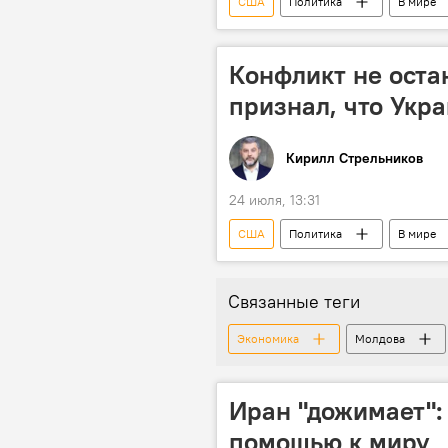
США
Политика
В мире
Конфликт не оста
признал, что Укр
Кирилл Стрельников
24 июля, 13:31
США
Политика
В мире
Связанные теги
Экономика
Молдова
Иран "дожимает":
помощью к миру