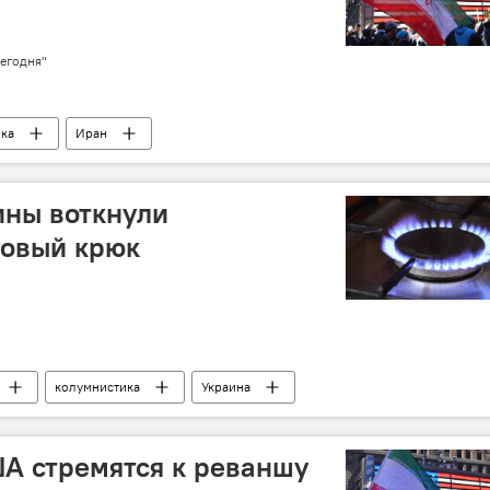
егодня"
ка
Иран
ины воткнули
зовый крюк
колумнистика
Украина
А стремятся к реваншу