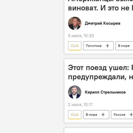
виноват. И это не
Дмитрий Косырев
5 июля, 10:33
США
Политика
В мире
Этот поезд ушел: 
предупреждали, н
Кирилл Стрельников
2 июля, 10:17
США
В мире
Россия