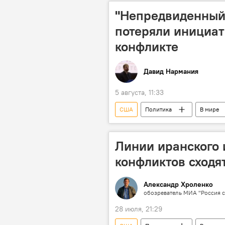
"Непредвиденный
потеряли инициат
конфликте
Давид Нармания
5 августа, 11:33
США
Политика
В мире
Линии иранского 
конфликтов сходя
Александр Хроленко
обозреватель МИА "Россия с
28 июля, 21:29