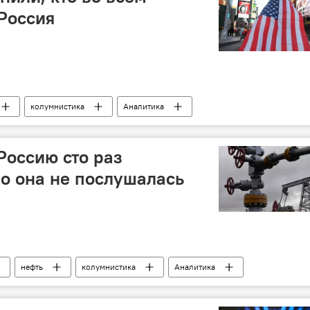
 Россия
колумнистика
Аналитика
Россию сто раз
о она не послушалась
нефть
колумнистика
Аналитика