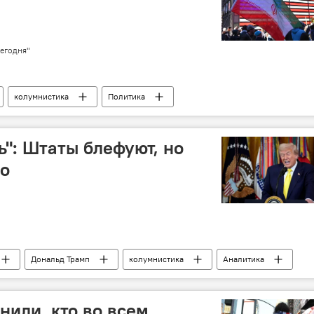
егодня"
колумнистика
Политика
ь": Штаты блефуют, но
но
Дональд Трамп
колумнистика
Аналитика
или, кто во всем