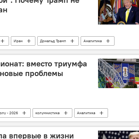
ан
Иран
Дональд Трамп
Аналитика
ионат: вместо триумфа
 новые проблемы
олу - 2026
колумнистика
Аналитика
па впервые в жизни