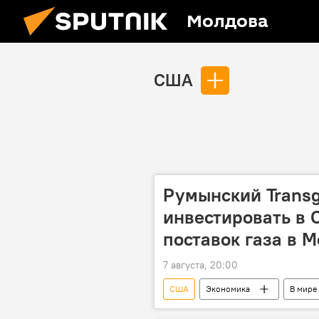
Молдова
США
Румынский Transg
инвестировать в 
поставок газа в 
7 августа, 20:00
США
Экономика
В мире
сжиженный газ
терминал