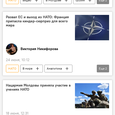
НАТО
Видео
В Молдове
Грузия
Еще
2
Молдова
Европейский союз
Развал ЕС и выход из НАТО: Франция
припасла киндер-сюрприз для всего
мира
Виктория Никифорова
24 июня, 10:12
НАТО
В мире
Аналитика
Еще
2
колумнистика
Франция
Нацармия Молдовы приняла участие в
учениях НАТО
18 июня, 12:31