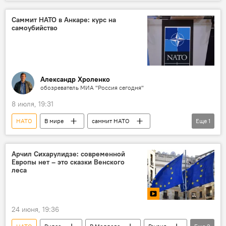
социологическое исследование
Европейский союз
Румыния
Саммит НАТО в Анкаре: курс на
самоубийство
опрос
Молдова
Александр Хроленко
обозреватель МИА "Россия сегодня"
8 июля, 19:31
НАТО
В мире
саммит НАТО
Еще
1
колумнистика
Арчил Сихарулидзе: современной
Европы нет – это сказки Венского
леса
24 июня, 19:36