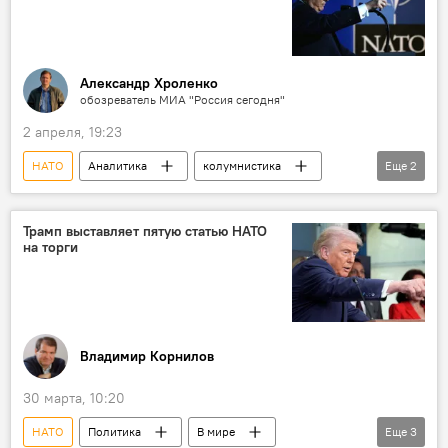
Александр Хроленко
обозреватель МИА "Россия сегодня"
2 апреля, 19:23
НАТО
Аналитика
колумнистика
Еще
2
В мире
США
Трамп выставляет пятую статью НАТО
на торги
Владимир Корнилов
30 марта, 10:20
НАТО
Политика
В мире
Еще
3