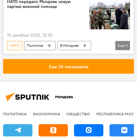
НАТО передало Молдове новую
партию военной помощи
10 декабря 2025, 12:35
НАТО
Политика
В Молдове
Еще
3
Молдова
Национальная армия
Анатолие Носатый
Еще 20 материалов
Молдова
ПОЛИТИКА
ЭКОНОМИКА
ОБЩЕСТВО
РЕСПУБЛИКА МОЛ