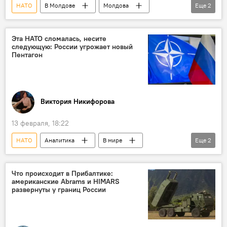
НАТО
В Молдове
Молдова
Еще
2
Министерство обороны
Анатолие Носатый
Эта НАТО сломалась, несите
следующую: России угрожает новый
Пентагон
Виктория Никифорова
13 февраля, 18:22
НАТО
Аналитика
В мире
Еще
2
Россия
Пентагон
колумнистика
Что происходит в Прибалтике:
американские Abrams и HIMARS
развернуты у границ России