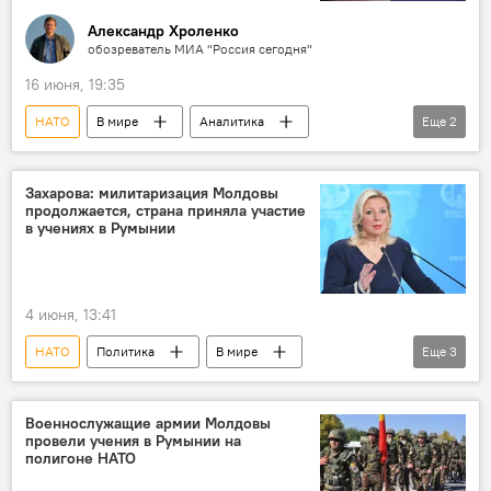
Александр Хроленко
обозреватель МИА "Россия сегодня"
16 июня, 19:35
НАТО
В мире
Аналитика
Еще
2
колумнистика
Прибалтика
Захарова: милитаризация Молдовы
продолжается, страна приняла участие
в учениях в Румынии
4 июня, 13:41
НАТО
Политика
В мире
Еще
3
Молдова
Мария Захарова
милитаризация
Военнослужащие армии Молдовы
провели учения в Румынии на
полигоне НАТО