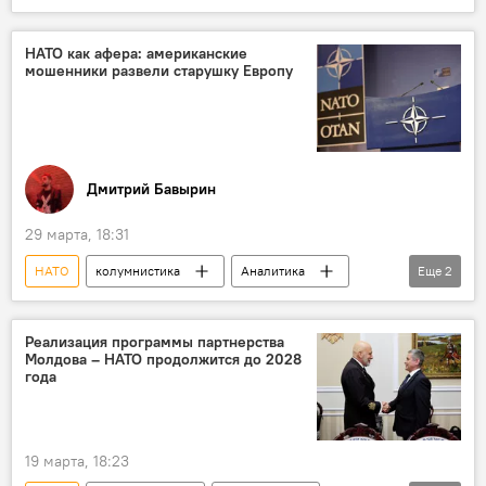
Дональд Трамп
колумнистика
Аналитика
НАТО как афера: американские
мошенники развели старушку Европу
Дмитрий Бавырин
29 марта, 18:31
НАТО
колумнистика
Аналитика
Еще
2
США
Дональд Трамп
Реализация программы партнерства
Молдова – НАТО продолжится до 2028
года
19 марта, 18:23