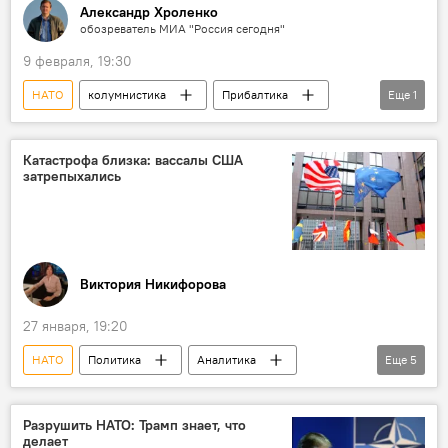
Александр Хроленко
обозреватель МИА "Россия сегодня"
9 февраля, 19:30
НАТО
колумнистика
Прибалтика
Еще
1
Россия
Катастрофа близка: вассалы США
затрепыхались
Виктория Никифорова
27 января, 19:20
НАТО
Политика
Аналитика
Еще
5
колумнистика
США
Китай
Россия
Запад
Разрушить НАТО: Трамп знает, что
делает