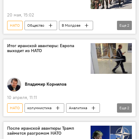
20 мая, 15:02
НАТО
Общество
В Молдове
Еще
2
Молдова
военные учения
Итог иранской авантюры: Европа
выходит из НАТО
Владимир Корнилов
10 апреля, 11:11
НАТО
колумнистика
Аналитика
Еще
2
В мире
Европейский союз
После иранской авантюры Трамп
займется разгромом НАТО