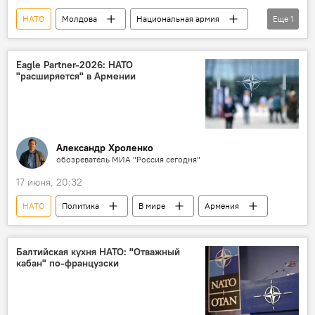
НАТО
Молдова
Национальная армия
Еще
1
учения
Eagle Partner-2026: НАТО
"расширяется" в Армении
Александр Хроленко
обозреватель МИА "Россия сегодня"
17 июня, 20:32
НАТО
Политика
В мире
Армения
Балтийская кухня НАТО: "Отважный
кабан" по-французски