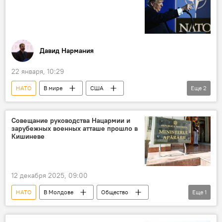
Давид Нармания
22 января, 10:29
НАТО
В мире
США
Еще
2
колумнистика
Аналитика
Совещание руководства Нацармии и
зарубежных военных атташе прошло в
Кишиневе
12 декабря 2025, 09:00
НАТО
В Молдове
Общество
Еще
1
Национальная армия