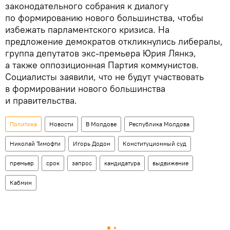
законодательного собрания к диалогу
по формированию нового большинства, чтобы
избежать парламентского кризиса. На
предложение демократов откликнулись либералы,
группа депутатов экс-премьера Юрия Лянкэ,
а также оппозиционная Партия коммунистов.
Социалисты заявили, что не будут участвовать
в формировании нового большинства
и правительства.
Политика
Новости
В Молдове
Республика Молдова
Николай Тимофти
Игорь Додон
Конституционный суд
премьер
срок
запрос
кандидатура
выдвижение
Кабмин