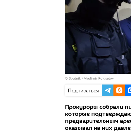
© Sputnik / Vladimir Polusatov
Подписаться
Прокуроры собрали пи
которые подтверждаю
предварительным аре
оказывал на них давле