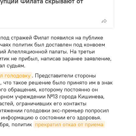
упции Филата скрывают от
 под стражей Филат появился на публике
учаях политик был доставлен под конвоем
ний Апелляционной палаты. На третьи
тик не прибыл, написав заранее заявление,
ал судьям.
л голодовку
. Представители стороны
, что такое решение было принято им в знак
ого обращения, которому постоянно он
арном учреждении №13 города Кишинева,
астей, ограничивших его контакты
отяжении голодовки экс-премьер попросил
 информацию о состоянии его здоровья.
абря, политик
прекратил отказ от приема 