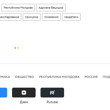
Республика Молдова
Адриана Бецишор
расследование
прокурор
показания
свидетели
ОМИКА
ОБЩЕСТВО
РЕСПУБЛИКА МОЛДОВА
РОССИЯ
ПОД
Дзен
Rutube