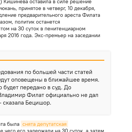
) Кишинева оставила в силе решение
юкань, принятое в четверг, 10 декабря,
дление предварительного ареста Филата
разом, политик останется
том на 30 суток в пенитенциарном
ря 2016 года. Экс-премьер на заседании
дования по большей части статей
удут оповещены в ближайшее время.
о будет передано в суд. До
Владимир Филат официально не дал
— сказала Бецишор.
ата была
снята депутатская 
ле чего его задержали на 30 суток, а затем