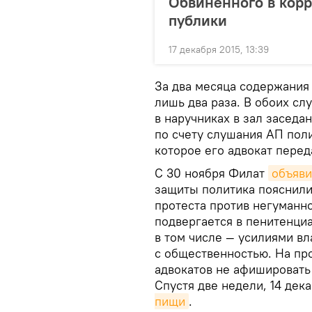
Обвиненного в корр
публики
17 декабря 2015, 13:39
За два месяца содержания
лишь два раза. В обоих сл
в наручниках в зал заседа
по счету слушания АП поли
которое его адвокат перед
С 30 ноября Филат
объяви
защиты политика пояснили
протеста против негуманн
подвергается в пенитенци
в том числе — усилиями вл
с общественностью. На пр
адвокатов не афишировать
Спустя две недели, 14 дек
пищи
.