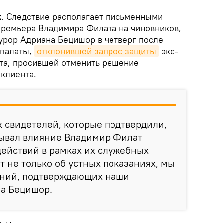
k
. Следствие располагает письменными
премьера Владимира Филата на чиновников,
урор Адриана Бецишор в четверг после
 палаты,
отклонившей запрос защиты
экс-
та, просившей отменить решение
 клиента.
 свидетелей, которые подтвердили,
зывал влияние Владимир Филат
действий в рамках их служебных
т не только об устных показаниях, мы
ений, подтверждающих наши
ла Бецишор.