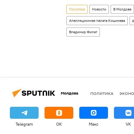
Политика
Новости
В Молдове
Апелляционная палата Кишинева
Владимир Филат
Молдова
ПОЛИТИКА
ЭКОН
Telegram
OK
Макс
VK