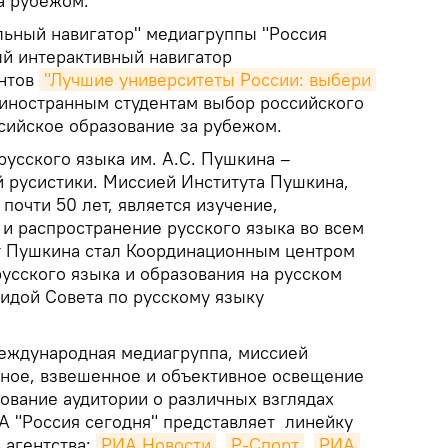
за рубежом.
альный навигатор" медиагруппы "Россия
ый интерактивный навигатор
ентов
"Лучшие университеты России: выбери 
 иностранным студентам выбор российского
ссийское образование за рубежом.
русского языка им. А.С. Пушкина –
 русистики. Миссией Института Пушкина,
почти 50 лет, является изучение,
 и распространение русского языка во всем
ут Пушкина стал Координационным центром
сского языка и образования на русском
гидой Совета по русскому языку
еждународная медиагруппа, миссией
вное, взвешенное и объективное освещение
ование аудитории о различных взглядах
 "Россия сегодня" представляет линейку
 агентства:
РИА Новости
,
Р-Спорт
,
РИА 