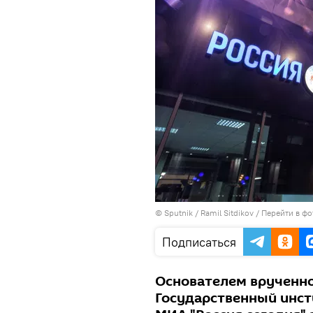
© Sputnik / Ramil Sitdikov
/
Перейти в фо
Подписаться
Основателем врученно
Государственный инст