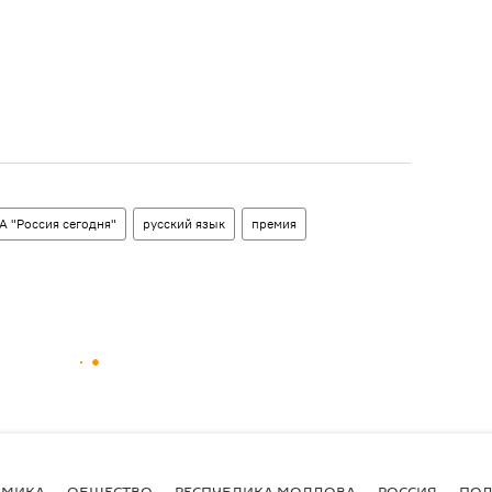
 "Россия сегодня"
русский язык
премия
ОМИКА
ОБЩЕСТВО
РЕСПУБЛИКА МОЛДОВА
РОССИЯ
ПОД