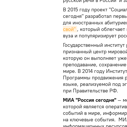
русской речи в России и 
В 2015 году проект "Соци
сегодня" разработал перв
для иностранных абитури
свой"
, который облегчает
вуза и популяризирует ро
Государственный институт 
признанный центр мировой
которую он выполняет уже 
преподавание, сохранение
мире. В 2014 году Инстит
Программы продвижения ру
языке, реализуемой под э
при Правительстве РФ.
МИА "Россия сегодня"
— м
которой является операти
событий в мире, информир
на ключевые события. МИА
информационных ресурсов