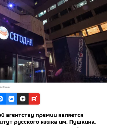
тобанк
й агентству премии является
итут русского языка им. Пушкина.