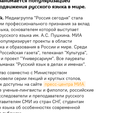
 занимается популяризацией
одвижения русского языка в мире.
k.
Медиагруппа "Россия сегодня" стала
и профессионального признания за вклад
зыка, основателем которой выступает
русского языка им. А.С. Пушкина. МИА
популяризирует проекты в области
ка и образования в России и мире. Среди
оссийская газета", телеканал "Культура",
и проект "Универсариум". Все лауреаты
ьманах "Русский язык в делах и именах".
ство совместно с Министерством
овели серии лекций и круглых столов,
х доступны на сайте
пресс-центра МИА 
е ученые-лингвисты и филологи, российские
сследователи и преподаватели русского
тавителям СМИ из стран СНГ, студентам
о языка об особенностях современной