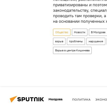
приватизированы и поэтом
законодательству, специал
проводить там проверки, а
на основании полученных 
Общество
Новости
В Молдове
взрыв
проблемы
нарушения
Взрыв в центре Кишинева
Молдова
ПОЛИТИКА
ЭКОН