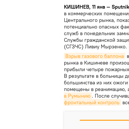
КИШИНЕВ, 11 янв — Sputni
в коммерческих помещения
Центрального рынка, показ
потенциально опасных фак
служб в понедельник замн
Службы гражданской защи
(СГЗЧС) Ливиу Мырзенко.
Взрыв газового баллона
в
рынка в Кишиневе произош
прибыли четыре пожарных 
В результате в больницы д
большинства из них ожоги
помещены в реанимацию, 
в Румынию
. После случи
фронтальный контроль
вс