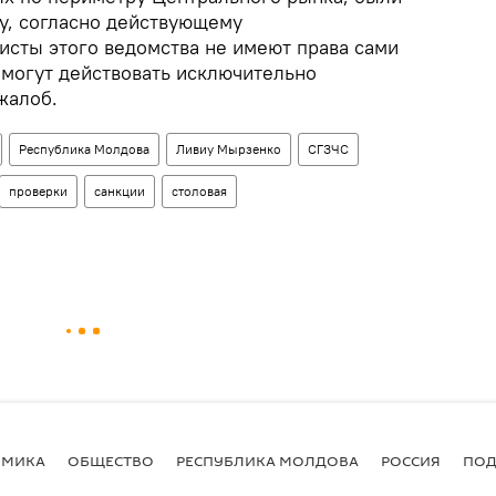
у, согласно действующему
исты этого ведомства не имеют права сами
 могут действовать исключительно
жалоб.
Республика Молдова
Ливиу Мырзенко
СГЗЧС
проверки
санкции
столовая
ОМИКА
ОБЩЕСТВО
РЕСПУБЛИКА МОЛДОВА
РОССИЯ
ПОД