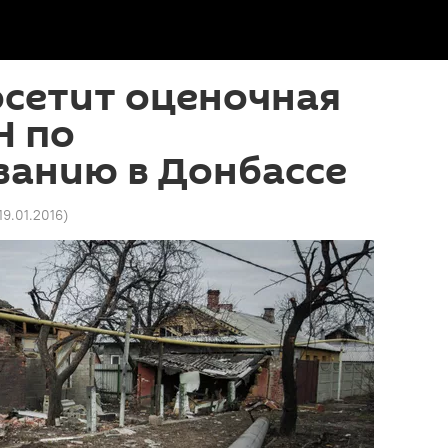
осетит оценочная
Н по
ванию в Донбассе
 19.01.2016
)