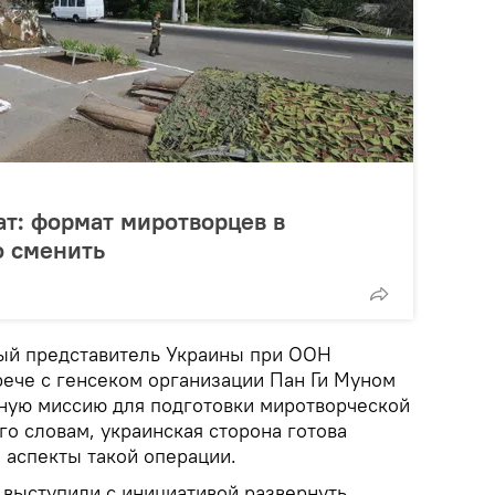
т: формат миротворцев в
о сменить
вый представитель Украины при ООН
рече с генсеком организации Пан Ги Муном
чную миссию для подготовки миротворческой
го словам, украинская сторона готова
 аспекты такой операции.
 выступили с инициативой развернуть