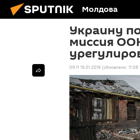
Молдова
Украину п
миссия ОО
урегулиро
09:11 19.01.2016
(обновлено:
11:08