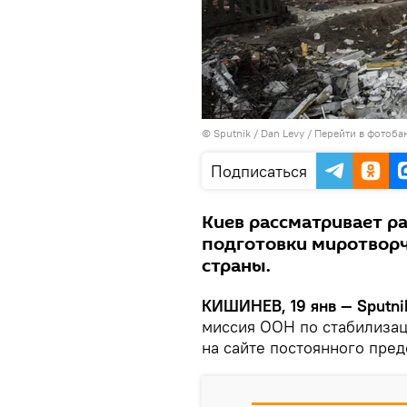
© Sputnik / Dan Levy
/
Перейти в фотоба
Подписаться
Киев рассматривает ра
подготовки миротворч
страны.
КИШИНЕВ, 19 янв — Sputni
миссия ООН по стабилизац
на сайте постоянного пред