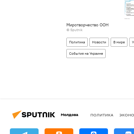
Миротворчество ООН
© Sputnik
Политика
Новости
В мире
У
События на Украине
Молдова
ПОЛИТИКА
ЭКОН