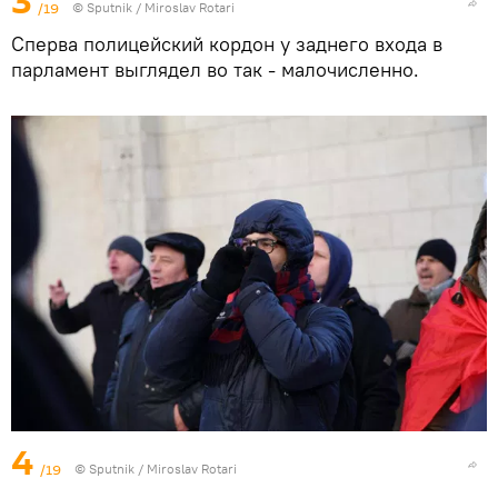
3
/19
© Sputnik / Miroslav Rotari
Сперва полицейский кордон у заднего входа в
парламент выглядел во так - малочисленно.
4
/19
© Sputnik / Miroslav Rotari