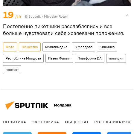
19
/19
© Sputnik / Miroslav Rotari
Постепенно пикетчики расслаблялись и все
больше чувствовали себя хозяевами положения.
Фото
Общество
Мультимедиа
В Молдове
Кишинев
Республика Молдова
Павел Филип
Платформа DA
полиция
протест
Молдова
ПОЛИТИКА
ЭКОНОМИКА
ОБЩЕСТВО
РЕСПУБЛИКА МОЛ