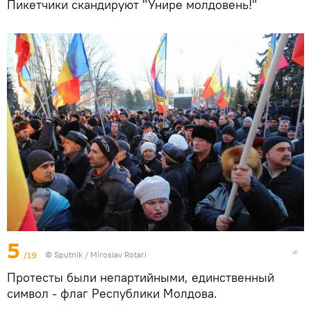
Пикетчики скандируют "Унире молдовень!"
5
/19
© Sputnik / Miroslav Rotari
Протесты были непартийными, единственный
символ - флаг Республики Молдова.