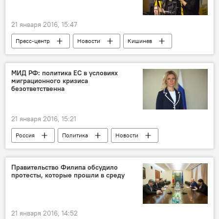
21 января 2016, 15:47
Пресс-центр
Новости
Кишинев
Пресс-центр Sputnik Молдова
эксперты
Видео из пресс-центра
протест
МИД РФ: политика ЕС в условиях
миграционного кризиса
митинг
безответственна
21 января 2016, 15:21
Россия
Политика
Новости
В мире
Общество
Россия
МИД РФ
мигранты
кризис
Правительство Филипа обсудило
протесты, которые прошли в среду
катастрофа
Мария Захарова
21 января 2016, 14:52