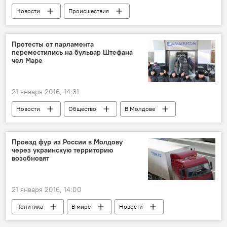
Новости
Происшествия
В Молдове
Республика Молдова
Парламент
протест
правительство
Протесты от парламента
переместились на бульвар Штефана
чел Маре
21 января 2016, 14:31
Новости
Общество
В Молдове
Республика Молдова
Кишинев
протест
митинг
Проезд фур из России в Молдову
через украинскую территорию
возобновят
21 января 2016, 14:00
Политика
В мире
Новости
Экономика
Общество
Украина