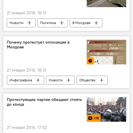
21 января 2016, 18:13
Новости
Политика
В Молдове
Приднестровье
Республика Молдова
Дубоссары
ОКК
назначение
Почему протестует оппозиция в
Молдове
21 января 2016, 18:13
Инфографика
Новости
Общество
Мультимедиа
В Молдове
Политика
Происшествия
Кишинев
Протестующие партии обещают стоять
до конца
Республика Молдова
"Наша партия"
Платформа DA
протест
1:15
Партия социалистов Республики Молдова
21 января 2016, 17:52