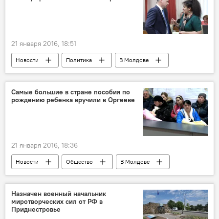
Министерство обороны
21 января 2016, 18:51
Новости
Политика
В Молдове
Республика Молдова
Павел Филип
протест
правительство
Самые большие в стране пособия по
рождению ребенка вручили в Оргееве
21 января 2016, 18:36
Новости
Общество
В Молдове
Республика Молдова
Оргеев
Илан Шор
новорожденные
Назначен военный начальник
миротворческих сил от РФ в
пособия
молодые семьи
Приднестровье