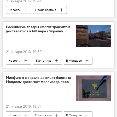
21 января 2016, 19:44
Новости
Происшествия
В Молдове
Кишинев
Республика Молдова
Александр Жиздан
Российские товары смогут транзитом
доставляться в РМ через Украину
полиция
следствие
ущерб
травмы
беспорядки
протест
21 января 2016, 19:39
Новости
Экономика
В Молдове
Украина
Россия
Республика Молдова
транзит
Минфин: в феврале дефицит бюджета
Молдовы достигнет миллиарда леев
товары
фуры
Минэкономики
21 января 2016, 19:31
Новости
Экономика
В Молдове