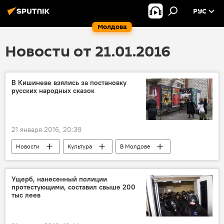
РУС
Молдова
Новости от 21.01.2016
В Кишиневе взялись за постановку
русских народных сказок
21 января 2016, 20:39
Новости
Культура
В Молдове
Кишинев
театр "С улицы Роз"
спектакль
русский язык
Ущерб, нанесенный полиции
протестующими, составил свыше 200
тыс леев