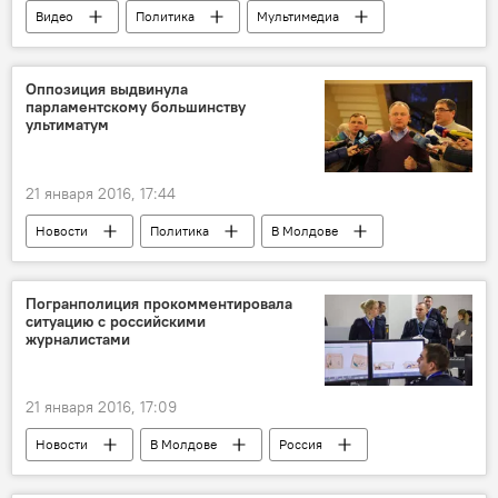
Видео
Политика
Мультимедиа
В Молдове
Кишинев
Республика Молдова
митинг
Оппозиция выдвинула
парламентскому большинству
протест
ультиматум
21 января 2016, 17:44
Новости
Политика
В Молдове
Республика Молдова
Ренато Усатый
Игорь Додон
требования
Погранполиция прокомментировала
ситуацию с российскими
ультиматум
протест
журналистами
21 января 2016, 17:09
Новости
В Молдове
Россия
Республика Молдова
Пограничная полиция