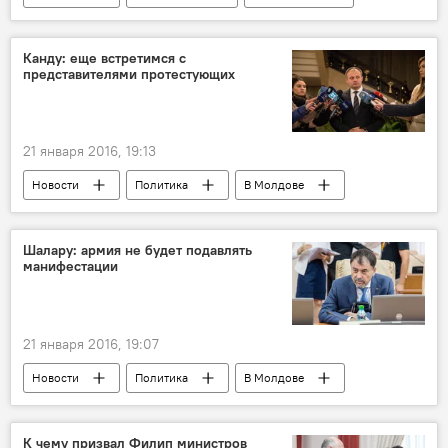
Республика Молдова
Октавиан Армашу
дефицит бюджета
Канду: еще встретимся с
представителями протестующих
21 января 2016, 19:13
Новости
Политика
В Молдове
Республика Молдова
Андриан Канду
Парламент
протест
Шалару: армия не будет подавлять
манифестации
21 января 2016, 19:07
Новости
Политика
В Молдове
Республика Молдова
Анатол Шалару
армия
протест
К чему призвал Филип министров