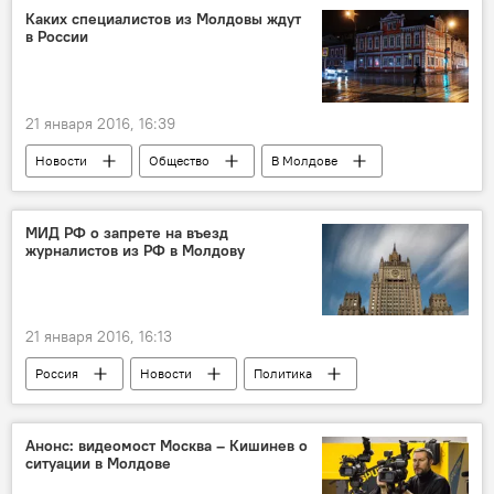
российские журналисты
Каких специалистов из Молдовы ждут
в России
21 января 2016, 16:39
Новости
Общество
В Молдове
Россия
Россия
Республика Молдова
Липецкая область
МИД РФ о запрете на въезд
журналистов из РФ в Молдову
соотечественники
переселение
21 января 2016, 16:13
Россия
Новости
Политика
Общество
В Молдове
Республика Молдова
РФ
брифинг
Анонс: видеомост Москва – Кишинев о
ситуации в Молдове
запрет
СМИ
журналисты