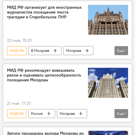
МИД РФ организует для иностранных
журналистов посещение места
трагедии в Старобельске ЛНР
23 мая, 15:01
МИД РФ
В Молдове
Молдова
Еще
1
ЛНР
МИД РФ рекомендует взвешивать
риски и оценивать целесообразность
посещения Молдовы
21 мая, 17:37
МИД РФ
Россия
Молдова
Еще
1
Мария Захарова
Запуск процедуры выхода Молдовы из