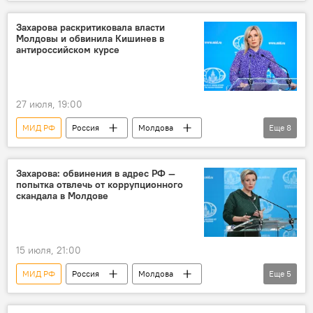
Захарова раскритиковала власти
Молдовы и обвинила Кишинев в
антироссийском курсе
27 июля, 19:00
МИД РФ
Россия
Молдова
Еще
8
заявления
власти
критика
диалог
разрыв
связи
Захарова: обвинения в адрес РФ —
попытка отвлечь от коррупционного
Мария Захарова
нейтралитет
скандала в Молдове
15 июля, 21:00
МИД РФ
Россия
Молдова
Еще
5
скандал
коррупция
Гагаузия