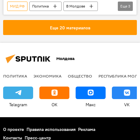
МИД РФ
Политика
В Молдове
Еще
3
Молдова
Олег Озеров
Посольство России в Молдове
Еще 20 материалов
Молдова
ПОЛИТИКА
ЭКОНОМИКА
ОБЩЕСТВО
РЕСПУБЛИКА МОЛ
Telegram
OK
Макс
VK
О проекте
Правила использования
Реклама
Контакты
Пресс-центр