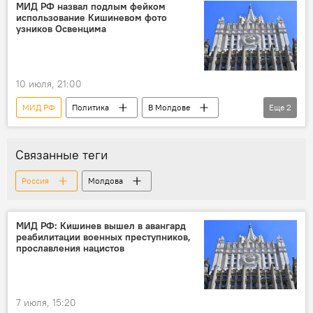
историческая память
Мария Захарова
МИД РФ назвал подлым фейком
использование Кишиневом фото
узников Освенцима
10 июля, 21:00
МИД РФ
Политика
В Молдове
Еще
2
Министерство обороны Молдовы
фейк
Связанные теги
Россия
Молдова
МИД РФ: Кишинев вышел в авангард
реабилитации военных преступников,
прославления нацистов
7 июля, 15:20