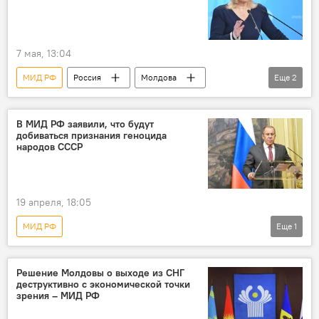
7 мая, 13:04
МИД РФ
Россия
Молдова
Еще
2
В мире
Мария Захарова
В МИД РФ заявили, что будут
добиваться признания геноцида
народов СССР
19 апреля, 18:05
МИД РФ
Еще
1
День памяти жертв геноцида советского народа в период Великой Отечественной войны.
Решение Молдовы о выходе из СНГ
деструктивно с экономической точки
зрения – МИД РФ