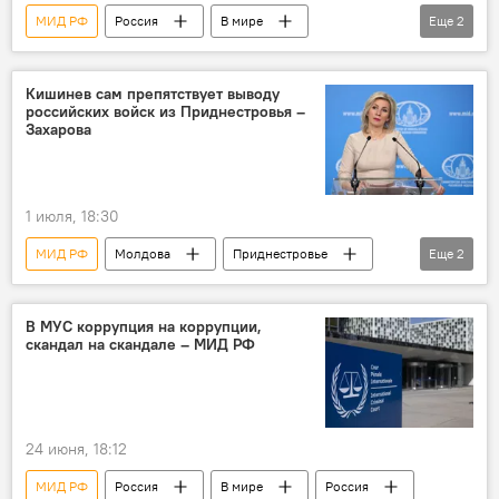
МИД РФ
Россия
В мире
Еще
2
Россия
Молдова
героизация нацизма
Кишинев сам препятствует выводу
российских войск из Приднестровья –
Захарова
1 июля, 18:30
МИД РФ
Молдова
Приднестровье
Еще
2
Россия
Мария Захарова
В МУС коррупция на коррупции,
скандал на скандале – МИД РФ
24 июня, 18:12
МИД РФ
Россия
В мире
Россия