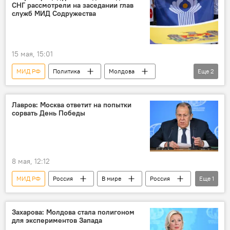
СНГ рассмотрели на заседании глав
служб МИД Содружества
15 мая, 15:01
МИД РФ
Политика
Молдова
Еще
2
В мире
Молдова - СНГ
Лавров: Москва ответит на попытки
сорвать День Победы
8 мая, 12:12
МИД РФ
Россия
В мире
Россия
Еще
1
Сергей Лавров
Захарова: Молдова стала полигоном
для экспериментов Запада