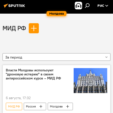
РУС
Молдова
МИД РФ
За период
Власти Молдовы используют
"дроновую истерию" в своем
антироссийском курсе – МИД РФ
6 августа, 17:32
МИД РФ
Россия
Молдова