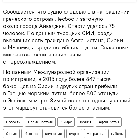
Сообщается, что судно следовало в направлении
греческого острова Лесбос и затонуло
около города Айваджик. Спасти удалось 75
человек. По данным турецких СМИ, среди
выживших есть граждане Афганистана, Сирии
и Мьянмы, а среди погибших — дети. Спасенных
мигрантов госпитализировали
с переохлаждением.
По данным Международной организации
по миграции, в 2015 году более 847 тысяч
беженцев из Сирии и других стран прибыли
в Грецию морским путем, более 800 утонули
в Эгейском море. Зимой из-за погодных условий
этот маршрут становится более опасным.
Новости
Происшествия
В мире
Турция
Афганистан
Сирия
Мьянма
крушение
судно
мигранты
гибель