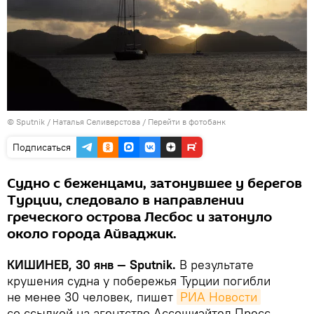
© Sputnik / Наталья Селиверстова
/
Перейти в фотобанк
Подписаться
Судно с беженцами, затонувшее у берегов
Турции, следовало в направлении
греческого острова Лесбос и затонуло
около города Айваджик.
КИШИНЕВ, 30 янв — Sputnik.
В результате
крушения судна у побережья Турции погибли
не менее 30 человек, пишет
РИА Новости
со ссылкой на агентство Ассошиэйтед Пресс.