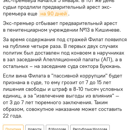
экс-премьера начался 5 января. В тот же день
судьи продлили предварительный арест экс-
премьера еще
на 90 дней
.
Экс-премьер отбывает предварительный арест
в пенитенциарном учреждении №13 в Кишиневе.
За время содержания под стражей Филат появился
на публике четыре раза. В первых двух случаях
политик был доставлен под конвоем в наручниках
в зал заседаний Апелляционной палаты (АП), а в
остальных – на заседание суда сектора Буюкань.
Если вина Филата в "пассивной коррупции" будет
признана в суде, то ему грозит от 7 до 15 лет
лишения свободы и штраф в 8-10 тысяч условных
единиц, а за "извлечение выгоды из влияния" —
от 3 до 7 лет тюремного заключения. Таким
образом, совокупное наказание может составить
22 года.
Политика
Новости
В Молдове
Республика Молдова