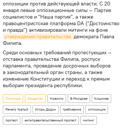
оппозиции против действующей власти. С 20
января левые оппозиционные силы — Партия
социалистов и "Наша партия", а также
правоцентристская платформа DA ("Достоинство
и правда") активизировали митинги на фоне
утверждения правительства 
демократа Павла
Филипа.
Среди основных требований протестующих —
отставка правительства Филипа, роспуск
парламента, проведение досрочных выборов
в законодательный орган страны, а также
изменение Конституции и переход к прямым
выборам президента республики.
Политика
Общество
Новости
В Молдове
Кишинев
Ренато Усатый
Игорь Додон
требования
оппозиция
протест
антиправительственный протест
митинг