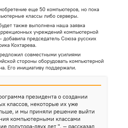
риобретение еще 50 компьютеров, но пока
мпьютерные классы либо серверы.
 будет также выполнена наша заявка
оррекционных учреждений компьютерной
 — добавила председатель Союза русских
рика Кохтарева.
предложил совместными усилиями
сийской стороны оборудовать компьютерной
на. Его инициативу поддержали.
программа президента о создании
х классов, некоторые их уже
ольше, и мы приняли решение выйти
ения компьютерными классами
е полутора-двух лет ", — рассказал